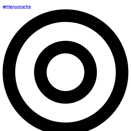
@Menjometre