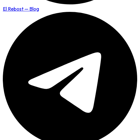
El Rebost — Blog