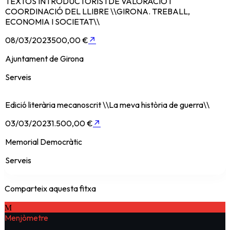
TEXTOS INTRODUCTORIS I DE VALORACIÓ I
COORDINACIÓ DEL LLIBRE \\GIRONA. TREBALL,
ECONOMIA I SOCIETAT\\
08/03/2023
500,00 €
↗
Ajuntament de Girona
Serveis
Edició literària mecanoscrit \\La meva història de guerra\\
03/03/2023
1.500,00 €
↗
Memorial Democràtic
Serveis
Comparteix aquesta fitxa
M
Menjòmetre