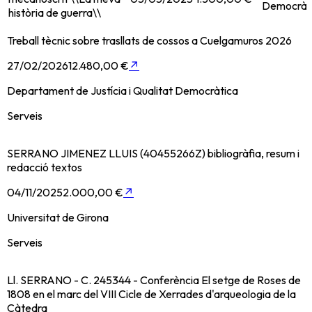
Democràt
història de guerra\\
Treball tècnic sobre trasllats de cossos a Cuelgamuros 2026
27/02/2026
12.480,00 €
↗
Departament de Justícia i Qualitat Democràtica
Serveis
SERRANO JIMENEZ LLUIS (40455266Z) bibliogràfia, resum i
redacció textos
04/11/2025
2.000,00 €
↗
Universitat de Girona
Serveis
Ll. SERRANO - C. 245344 - Conferència El setge de Roses de
1808 en el marc del VIII Cicle de Xerrades d'arqueologia de la
Càtedra