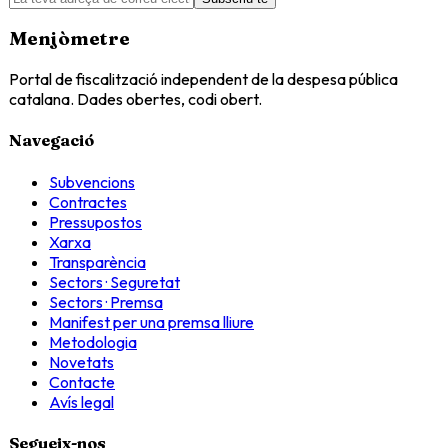
Menjòmetre
Portal de fiscalització independent de la despesa pública
catalana. Dades obertes, codi obert.
Navegació
Subvencions
Contractes
Pressupostos
Xarxa
Transparència
Sectors · Seguretat
Sectors · Premsa
Manifest per una premsa lliure
Metodologia
Novetats
Contacte
Avís legal
Segueix-nos