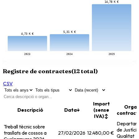
14,78 K €
5,31 K €
4,73 K €
2023
2024
2025
Registre de contractes
(
12
total)
CSV
Import
Orga
Descripció
Data
↓
(sense
contract
IVA)
↕
Departam
Treball tècnic sobre
de Justícia
trasllats de cossos a
27/02/2026
12.480,00 €
Qualitat