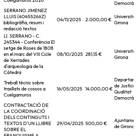
Cuelgamuros 2026
Democràt
SERRANO JIMENEZ
LLUIS (40455266Z)
Universita
04/11/2025
2.000,00 €
bibliogràfia, resum i
Girona
redacció textos
Ll. SERRANO - C.
245344 - Conferència El
setge de Roses de 1808
Universita
en el marc del VIII Cicle
08/10/2025
281,15 €
Girona
de Xerrades
d'arqueologia de la
Càtedra
Departam
Treball tècnic sobre
de Justícia
trasllats de cossos a
16/05/2025
14.000,00 €
Qualitat
Cuelgamuros
Democràt
CONTRACTACIÓ DE
LA COORDINACIÓ
DELS CONTINGUTS I
Ajuntame
TEXTOS D'UN LLIBRE
29/04/2025
500,00 €
de Girona
SOBRE EL
FRANQUISME A