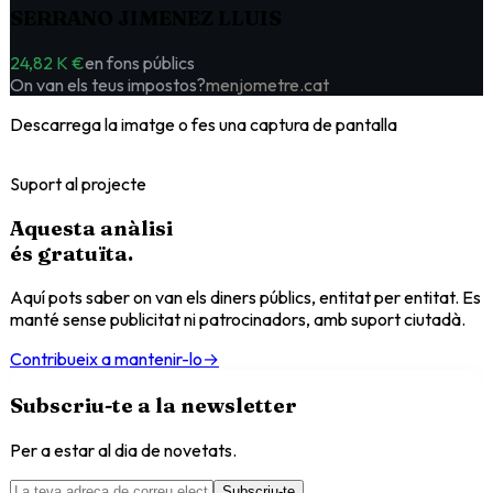
SERRANO JIMENEZ LLUIS
24,82 K €
en fons públics
On van els teus impostos?
menjometre.cat
Descarrega la imatge o fes una captura de pantalla
Suport al projecte
Aquesta anàlisi
és
gratuïta
.
Aquí pots saber on van els diners públics, entitat per entitat. Es
manté sense publicitat ni patrocinadors, amb suport ciutadà.
Contribueix a mantenir-lo
→
Subscriu-te a la newsletter
Per a estar al dia de novetats.
Subscriu-te