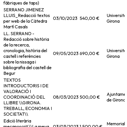
fàbriques de taps)
SERRANO JIMENEZ
LLUIS_Redacció textos
Universita
03/10/2023
540,00 €
per web de la Càtedra
Girona
Martí Casals
LL. SERRANO -
Redacció sobre història
de la recerca,
cronologia, història del
Universita
09/05/2023
690,00 €
castell i referències
Girona
sobre la nissaga i
bibliografia del castell de
Begur
TEXTOS
INTRODUCTORIS I DE
VALORACIÓ I
Ajuntame
COORDINACIÓ DEL
08/03/2023
500,00 €
de Girona
LLIBRE \\GIRONA.
TREBALL, ECONOMIA I
SOCIETAT\\
Edició literària
Memorial
mecanoscrit \\La meva
03/03/2023
1.500,00 €