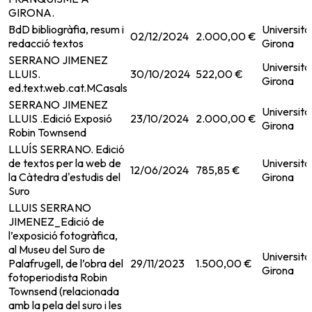
GIRONA.
BdD bibliogràfia, resum i
Universita
02/12/2024
2.000,00 €
redacció textos
Girona
SERRANO JIMENEZ
Universita
LLUIS.
30/10/2024
522,00 €
Girona
ed.text.web.cat.MCasals
SERRANO JIMENEZ
Universita
LLUIS .Edició Exposió
23/10/2024
2.000,00 €
Girona
Robin Townsend
LLUÍS SERRANO. Edició
de textos per la web de
Universita
12/06/2024
785,85 €
la Càtedra d'estudis del
Girona
Suro
LLUIS SERRANO
JIMENEZ_Edició de
l’exposició fotogràfica,
al Museu del Suro de
Universita
Palafrugell, de l’obra del
29/11/2023
1.500,00 €
Girona
fotoperiodista Robin
Townsend (relacionada
amb la pela del suro i les