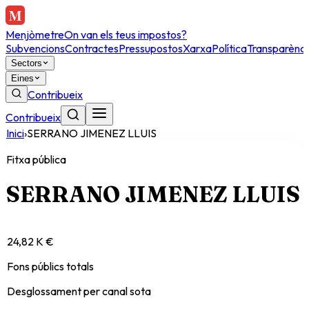
Menjòmetre
On van els teus impostos?
Subvencions
Contractes
Pressupostos
Xarxa
Política
Transparènci
Sectors
Eines
Contribueix
Contribueix
Inici
›
SERRANO JIMENEZ LLUIS
Fitxa pública
SERRANO JIMENEZ LLUIS
24,82 K €
Fons públics totals
Desglossament per canal sota