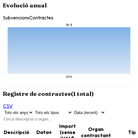
Evolució anual
Subvencions
Contractes
30 €
2023
Registre de contractes
(
1
total)
CSV
Import
Organ
Descripció
Data
↓
(sense
Tip
contractant