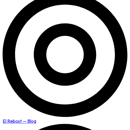
El Rebost — Blog