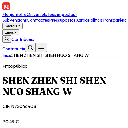
Menjòmetre
On van els teus impostos?
Subvencions
Contractes
Pressupostos
Xarxa
Política
Transparènci
Sectors
Eines
Contribueix
Contribueix
Inici
›
SHEN ZHEN SHI SHEN NUO SHANG W
Fitxa pública
SHEN ZHEN SHI SHEN
NUO SHANG W
CIF:
N7204640B
30.49 €