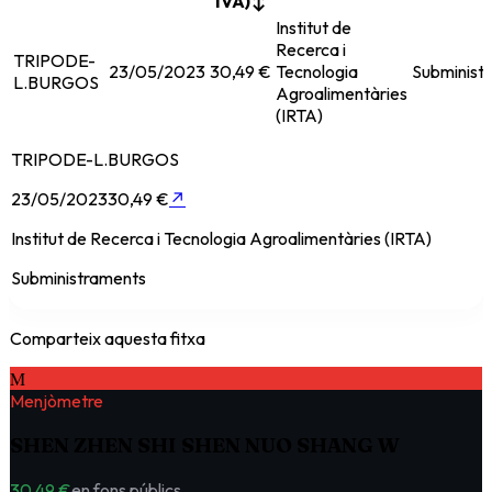
IVA)
↕
Institut de
Recerca i
TRIPODE-
23/05/2023
30,49 €
Tecnologia
Subminist
L.BURGOS
Agroalimentàries
(IRTA)
TRIPODE-L.BURGOS
23/05/2023
30,49 €
↗
Institut de Recerca i Tecnologia Agroalimentàries (IRTA)
Subministraments
Comparteix aquesta fitxa
M
Menjòmetre
SHEN ZHEN SHI SHEN NUO SHANG W
30.49 €
en fons públics