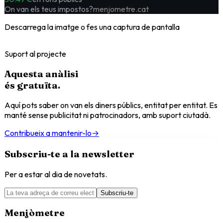
On van els teus impostos?
menjometre.cat
Descarrega la imatge o fes una captura de pantalla
Suport al projecte
Aquesta anàlisi
és
gratuïta
.
Aquí pots saber on van els diners públics, entitat per entitat. Es
manté sense publicitat ni patrocinadors, amb suport ciutadà.
Contribueix a mantenir-lo
→
Subscriu-te a la newsletter
Per a estar al dia de novetats.
Subscriu-te
Menjòmetre