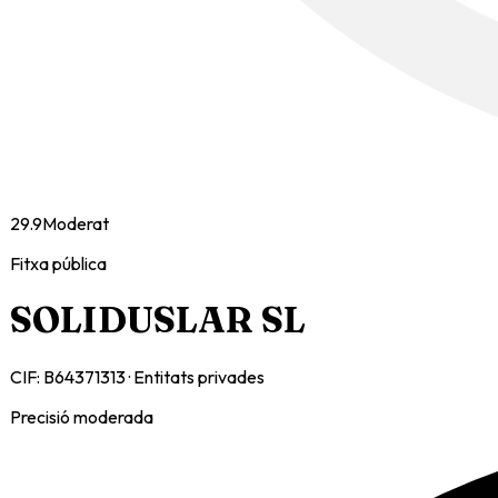
29.9
Moderat
Fitxa pública
SOLIDUSLAR SL
CIF:
B64371313
·
Entitats privades
Precisió moderada