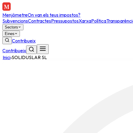
Menjòmetre
On van els teus impostos?
Subvencions
Contractes
Pressupostos
Xarxa
Política
Transparènci
Sectors
Eines
Contribueix
Contribueix
Inici
›
SOLIDUSLAR SL