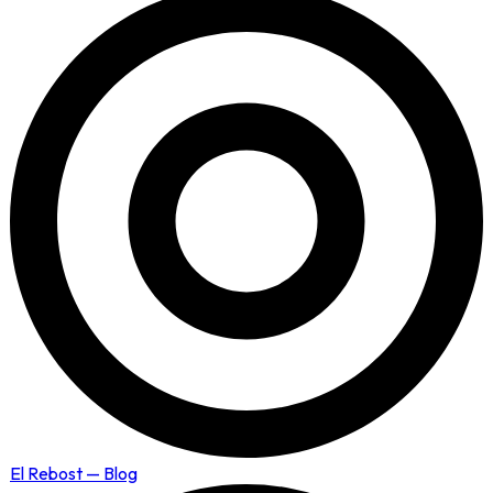
El Rebost — Blog