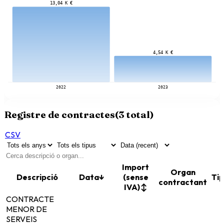
13,04 K €
4,54 K €
2022
2023
Registre de contractes
(
3
total)
CSV
Import
Organ
Descripció
Data
↓
(sense
Tip
contractant
IVA)
↕
CONTRACTE
MENOR DE
SERVEIS