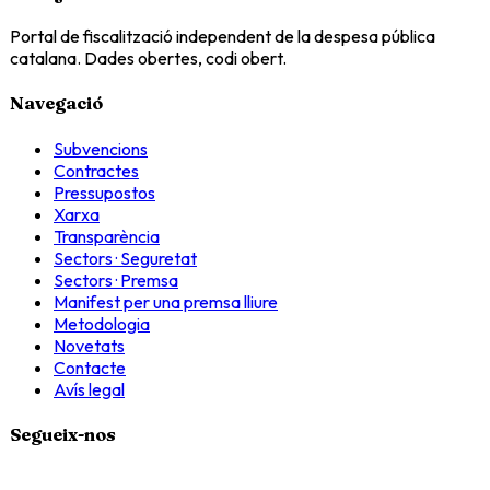
Portal de fiscalització independent de la despesa pública
catalana. Dades obertes, codi obert.
Navegació
Subvencions
Contractes
Pressupostos
Xarxa
Transparència
Sectors · Seguretat
Sectors · Premsa
Manifest per una premsa lliure
Metodologia
Novetats
Contacte
Avís legal
Segueix-nos