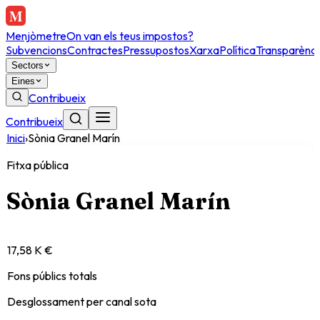
Menjòmetre
On van els teus impostos?
Subvencions
Contractes
Pressupostos
Xarxa
Política
Transparènci
Sectors
Eines
Contribueix
Contribueix
Inici
›
Sònia Granel Marín
Fitxa pública
Sònia Granel Marín
17,58 K €
Fons públics totals
Desglossament per canal sota