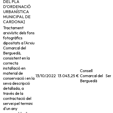
DEL PLA
D’ORDENACIÓ
URBANÍSTICA
MUNICIPAL DE
CARDONA]
Tractament
arxivístic dels fons
fotogràfics
dipositats a l'Arxiu
Comarcal del
Berguedà,
consistent en la
correcta
instal·lació en
Consell
material de
13/10/2022
13.043,25 €
Comarcal del
Serv
conservació i en la
Berguedà
seva descripció
detallada, a
través de la
contractació del
servei pel termini
d'un any