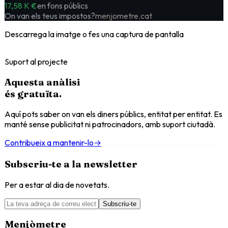
17,58 K €
en fons públics
On van els teus impostos?
menjometre.cat
Descarrega la imatge o fes una captura de pantalla
Suport al projecte
Aquesta anàlisi
és
gratuïta
.
Aquí pots saber on van els diners públics, entitat per entitat. Es
manté sense publicitat ni patrocinadors, amb suport ciutadà.
Contribueix a mantenir-lo
→
Subscriu-te a la newsletter
Per a estar al dia de novetats.
Subscriu-te
Menjòmetre