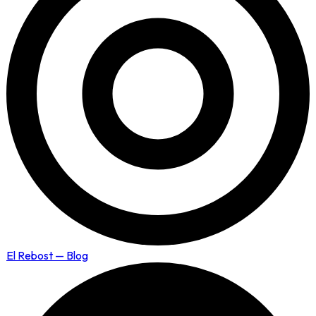
El Rebost — Blog