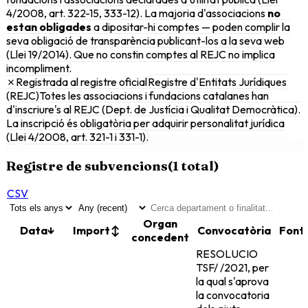
4/2008, art. 322-15, 333-12). La majoria d'associacions
no
estan obligades
a dipositar-hi comptes — poden complir la
seva obligació de transparència publicant-los a la seva web
(Llei 19/2014). Que no constin comptes al REJC no implica
incompliment.
✗
Registrada al registre oficial
Registre d'Entitats Jurídiques
(REJC)
Totes les associacions i fundacions catalanes han
d'inscriure's al REJC (Dept. de Justícia i Qualitat Democràtica).
La inscripció és obligatòria per adquirir personalitat jurídica
(Llei 4/2008, art. 321-1 i 331-1).
Registre de subvencions
(
1
total)
CSV
Organ
Data
↓
Import
↕
Convocatòria
Font
concedent
RESOLUCIO
TSF/ /2021, per
la qual s'aprova
la convocatoria