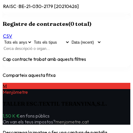
RAISC · BE-21-030-2179 [20210426]
Registre de contractes
(
0
total)
CSV
Cap contracte trobat amb aquests filtres
Comparteix aquesta fitxa
M
Menjòmetre
TALLER ESC.TEXTIL TERANYINA,S.L.
1,50 K €
en fons públics
On van els teus impostos?
menjometre.cat
Descarrega la imatge o fes una captura de pantalla