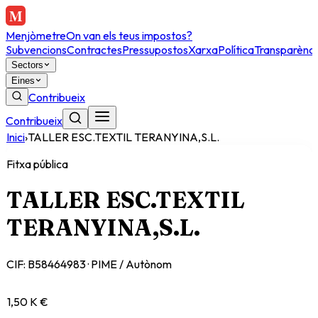
Menjòmetre
On van els teus impostos?
Subvencions
Contractes
Pressupostos
Xarxa
Política
Transparènci
Sectors
Eines
Contribueix
Contribueix
Inici
›
TALLER ESC.TEXTIL TERANYINA,S.L.
Fitxa pública
TALLER ESC.TEXTIL
TERANYINA,S.L.
CIF:
B58464983
·
PIME / Autònom
1,50 K €