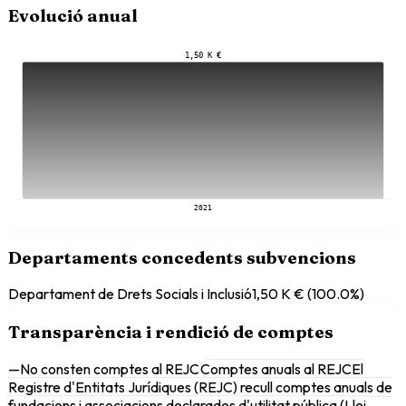
Evolució anual
1,50 K €
2021
Departaments concedents subvencions
Departament de Drets Socials i Inclusió
1,50 K €
(
100.0
%)
Transparència i rendició de comptes
—
No consten comptes al REJC
Comptes anuals al REJC
El
Registre d'Entitats Jurídiques (REJC) recull comptes anuals de
fundacions i associacions declarades d'utilitat pública (Llei