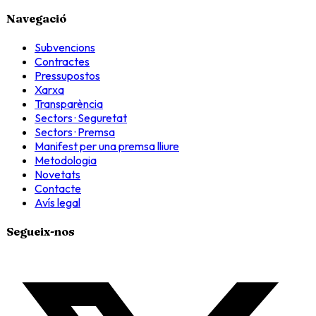
Navegació
Subvencions
Contractes
Pressupostos
Xarxa
Transparència
Sectors · Seguretat
Sectors · Premsa
Manifest per una premsa lliure
Metodologia
Novetats
Contacte
Avís legal
Segueix-nos