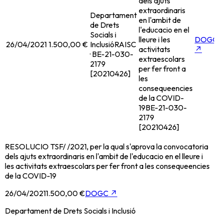
dels ajuts
extraordinaris
Departament
en l'ambit de
de Drets
l'educacio en el
Socials i
lleure i les
DOGC
26/04/2021
1.500,00 €
Inclusió
RAISC
activitats
↗
· BE-21-030-
extraescolars
2179
per fer front a
[20210426]
les
consequeencies
de la COVID-
19
BE-21-030-
2179
[20210426]
RESOLUCIO TSF/ /2021, per la qual s'aprova la convocatoria
dels ajuts extraordinaris en l'ambit de l'educacio en el lleure i
les activitats extraescolars per fer front a les consequeencies
de la COVID-19
26/04/2021
1.500,00 €
DOGC
↗
Departament de Drets Socials i Inclusió