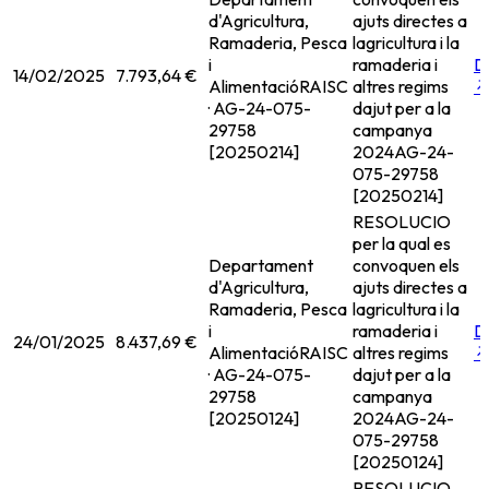
d'Agricultura,
ajuts directes a
Ramaderia, Pesca
lagricultura i la
i
ramaderia i
D
14/02/2025
7.793,64 €
Alimentació
RAISC
altres regims
· AG-24-075-
dajut per a la
29758
campanya
[20250214]
2024
AG-24-
075-29758
[20250214]
RESOLUCIO
per la qual es
Departament
convoquen els
d'Agricultura,
ajuts directes a
Ramaderia, Pesca
lagricultura i la
i
ramaderia i
D
24/01/2025
8.437,69 €
Alimentació
RAISC
altres regims
· AG-24-075-
dajut per a la
29758
campanya
[20250124]
2024
AG-24-
075-29758
[20250124]
RESOLUCIO