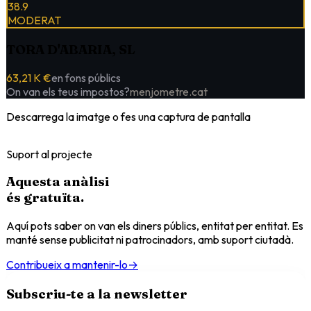
38.9
MODERAT
TORA D'ABARIA, SL
63,21 K €
en fons públics
On van els teus impostos?
menjometre.cat
Descarrega la imatge o fes una captura de pantalla
Suport al projecte
Aquesta anàlisi
és
gratuïta
.
Aquí pots saber on van els diners públics, entitat per entitat. Es
manté sense publicitat ni patrocinadors, amb suport ciutadà.
Contribueix a mantenir-lo
→
Subscriu-te a la newsletter