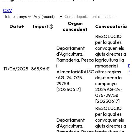
CSV
Organ
Data
↓
Import
↕
Convocatòria
concedent
RESOLUCIO
per la qual es
Departament
convoquen els
d'Agricultura,
ajuts directes a
Ramaderia, Pesca
lagricultura i la
i
ramaderia i
D
17/06/2025
865,96 €
Alimentació
RAISC
altres regims
· AG-24-075-
dajut per a la
29758
campanya
[20250617]
2024
AG-24-
075-29758
[20250617]
RESOLUCIO
per la qual es
Departament
convoquen els
d'Agricultura,
ajuts directes a
Ramaderia, Pesca
lagricultura i la