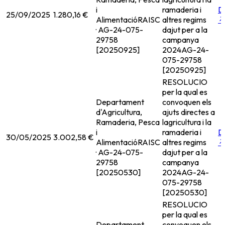
i
ramaderia i
D
25/09/2025
1.280,16 €
Alimentació
RAISC
altres regims
· AG-24-075-
dajut per a la
29758
campanya
[20250925]
2024
AG-24-
075-29758
[20250925]
RESOLUCIO
per la qual es
Departament
convoquen els
d'Agricultura,
ajuts directes a
Ramaderia, Pesca
lagricultura i la
i
ramaderia i
D
30/05/2025
3.002,58 €
Alimentació
RAISC
altres regims
· AG-24-075-
dajut per a la
29758
campanya
[20250530]
2024
AG-24-
075-29758
[20250530]
RESOLUCIO
per la qual es
Departament
convoquen els