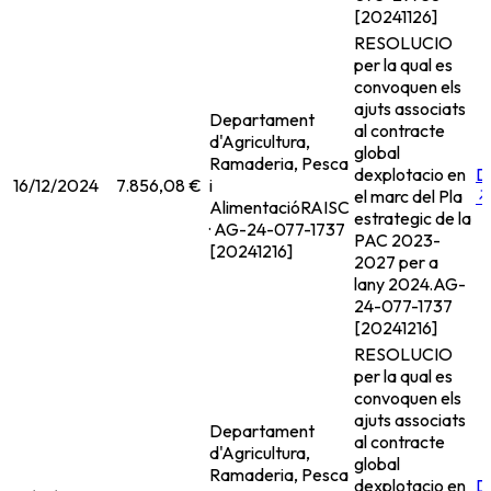
[20241126]
RESOLUCIO
per la qual es
convoquen els
ajuts associats
Departament
al contracte
d'Agricultura,
global
Ramaderia, Pesca
dexplotacio en
D
16/12/2024
7.856,08 €
i
el marc del Pla
Alimentació
RAISC
estrategic de la
· AG-24-077-1737
PAC 2023-
[20241216]
2027 per a
lany 2024.
AG-
24-077-1737
[20241216]
RESOLUCIO
per la qual es
convoquen els
ajuts associats
Departament
al contracte
d'Agricultura,
global
Ramaderia, Pesca
dexplotacio en
D