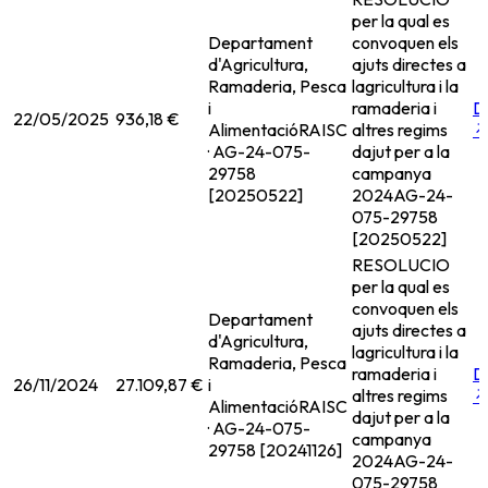
per la qual es
Departament
convoquen els
d'Agricultura,
ajuts directes a
Ramaderia, Pesca
lagricultura i la
i
ramaderia i
D
22/05/2025
936,18 €
Alimentació
RAISC
altres regims
· AG-24-075-
dajut per a la
29758
campanya
[20250522]
2024
AG-24-
075-29758
[20250522]
RESOLUCIO
per la qual es
convoquen els
Departament
ajuts directes a
d'Agricultura,
lagricultura i la
Ramaderia, Pesca
ramaderia i
D
26/11/2024
27.109,87 €
i
altres regims
Alimentació
RAISC
dajut per a la
· AG-24-075-
campanya
29758 [20241126]
2024
AG-24-
075-29758