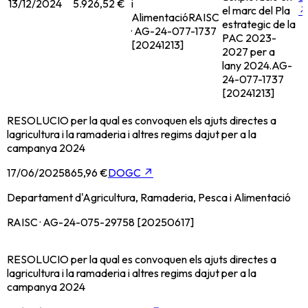
13/12/2024
5.926,52 €
i
el marc del Pla
Alimentació
RAISC
estrategic de la
· AG-24-077-1737
PAC 2023-
[20241213]
2027 per a
lany 2024.
AG-
24-077-1737
[20241213]
RESOLUCIO per la qual es convoquen els ajuts directes a
lagricultura i la ramaderia i altres regims dajut per a la
campanya 2024
17/06/2025
865,96 €
DOGC
↗
Departament d'Agricultura, Ramaderia, Pesca i Alimentació
RAISC · AG-24-075-29758 [20250617]
RESOLUCIO per la qual es convoquen els ajuts directes a
lagricultura i la ramaderia i altres regims dajut per a la
campanya 2024