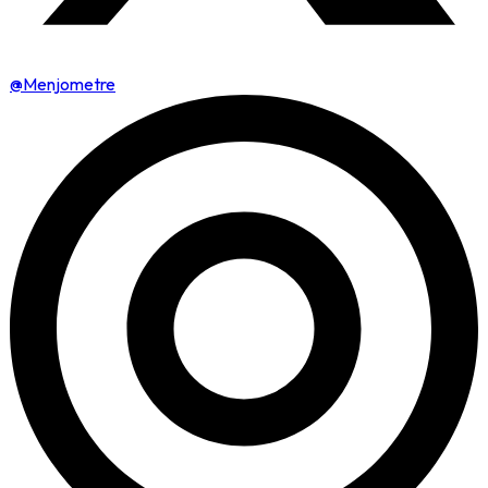
@Menjometre