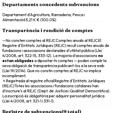
Departaments concedents subvencions
Departament d'Agricultura, Ramaderia, Pesca i
Alimentació
63,21 K €
(
100.0
%)
Transparència i rendició de comptes
—
No consten comptes al REJC
Comptes anuals al REJC
El
Registre d'Entitats Jurídiques (REJC) recull comptes anuals de
fundacions i associacions declarades d'utilitat pública (Llei
4/2008, art. 322-15, 333-12). La majoria d'associacions
no
estan obligades
a dipositar-hi comptes — poden complir la
seva obligació de transparència publicant-los a la seva web
(Llei 19/2014). Que no constin comptes al REJC no implica
incompliment.
✗
Registrada al registre oficial
Registre d'Entitats Jurídiques
(REJC)
Totes les associacions i fundacions catalanes han
d'inscriure's al REJC (Dept. de Justícia i Qualitat Democràtica).
La inscripció és obligatòria per adquirir personalitat jurídica
(Llei 4/2008, art. 321-1 i 331-1).
Registre de subvencions
(
9
total)