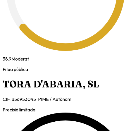
38.9
Moderat
Fitxa pública
TORA D'ABARIA, SL
CIF:
B56953045
·
PIME / Autònom
Precisió limitada