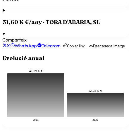
31,60 K €
/any ·
TORA D'ABARIA, SL
▾
Comparteix:
X
WhatsApp
Telegram
Copiar link
Descarrega imatge
Evolució anual
40,89 K €
22,32 K €
2024
2025