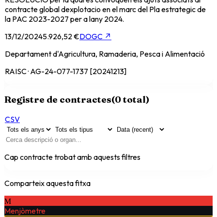
contracte global dexplotacio en el marc del Pla estrategic de
la PAC 2023-2027 per a lany 2024.
13/12/2024
5.926,52 €
DOGC
↗
Departament d'Agricultura, Ramaderia, Pesca i Alimentació
RAISC · AG-24-077-1737 [20241213]
Registre de contractes
(
0
total)
CSV
Cap contracte trobat amb aquests filtres
Comparteix aquesta fitxa
M
Menjòmetre