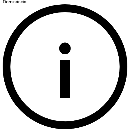
Dominància
i