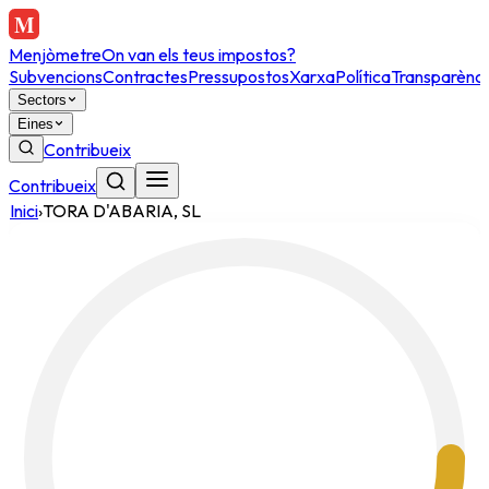
Menjòmetre
On van els teus impostos?
Subvencions
Contractes
Pressupostos
Xarxa
Política
Transparènci
Sectors
Eines
Contribueix
Contribueix
Inici
›
TORA D'ABARIA, SL