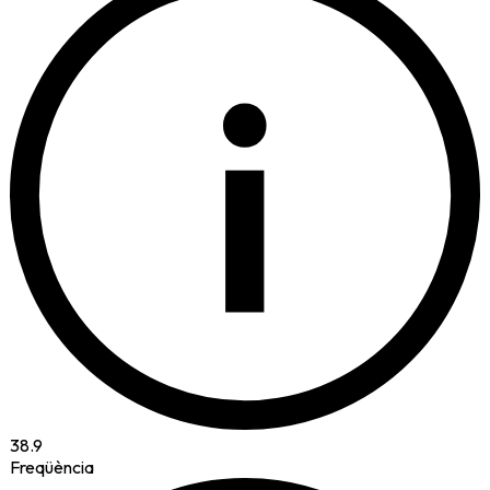
i
38.9
Freqüència