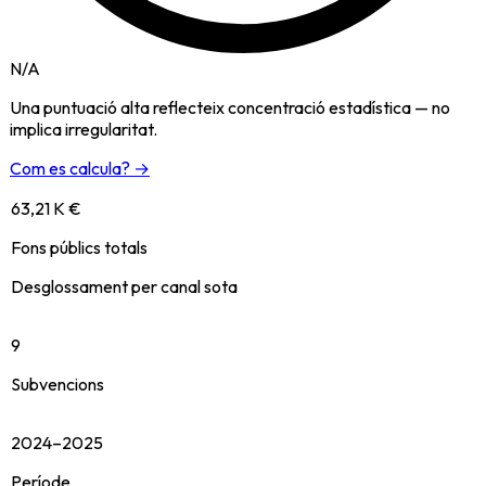
N/A
Una puntuació alta reflecteix concentració estadística — no
implica irregularitat.
Com es calcula? →
63,21 K €
Fons públics totals
Desglossament per canal sota
9
Subvencions
2024–2025
Període