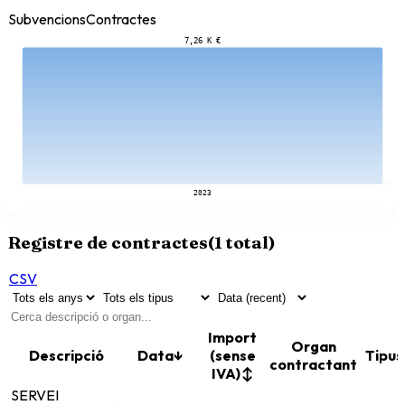
Subvencions
Contractes
7,26 K €
2023
Registre de contractes
(
1
total)
CSV
Import
Organ
Descripció
Data
↓
(sense
Tipus
contractant
IVA)
↕
SERVEI