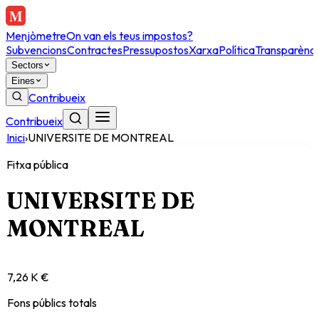
Menjòmetre
On van els teus impostos?
Subvencions
Contractes
Pressupostos
Xarxa
Política
Transparènci
Sectors
Eines
Contribueix
Contribueix
Inici
›
UNIVERSITE DE MONTREAL
Fitxa pública
UNIVERSITE DE
MONTREAL
7,26 K €
Fons públics totals