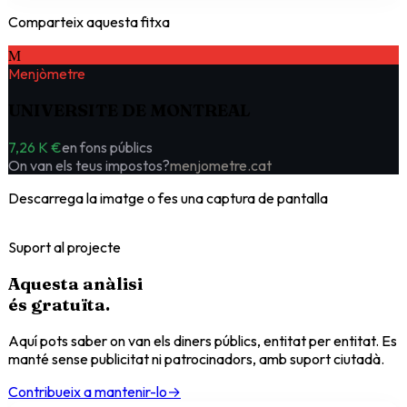
Comparteix aquesta fitxa
M
Menjòmetre
UNIVERSITE DE MONTREAL
7,26 K €
en fons públics
On van els teus impostos?
menjometre.cat
Descarrega la imatge o fes una captura de pantalla
Suport al projecte
Aquesta anàlisi
és
gratuïta
.
Aquí pots saber on van els diners públics, entitat per entitat. Es
manté sense publicitat ni patrocinadors, amb suport ciutadà.
Contribueix a mantenir-lo
→