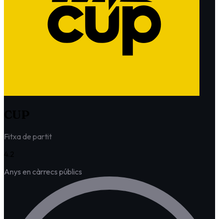
CUP
Fitxa de partit
4.2
Anys en càrrecs públics