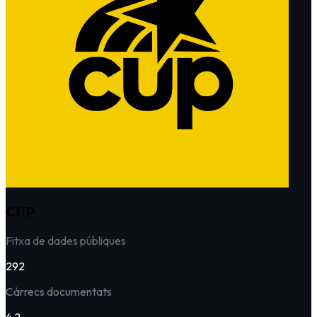
CUP
Fitxa de dades públiques
292
Càrrecs documentats
4.2