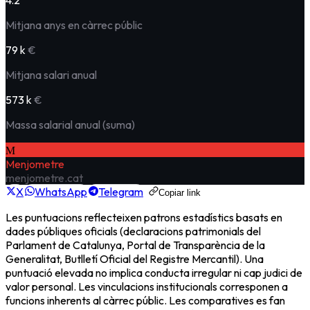
Mitjana anys en càrrec públic
79 k
€
Mitjana salari anual
573 k
€
Massa salarial anual (suma)
M
Menjometre
menjometre.cat
X
WhatsApp
Telegram
Copiar link
Les puntuacions reflecteixen patrons estadístics basats en
dades públiques oficials (declaracions patrimonials del
Parlament de Catalunya, Portal de Transparència de la
Generalitat, Butlletí Oficial del Registre Mercantil). Una
puntuació elevada no implica conducta irregular ni cap judici de
valor personal. Les vinculacions institucionals corresponen a
funcions inherents al càrrec públic. Les comparatives es fan