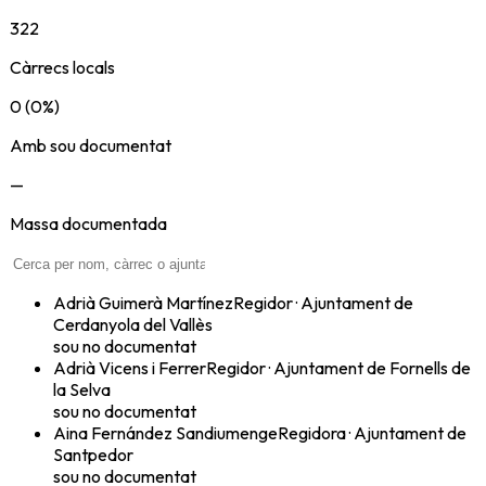
322
Càrrecs locals
0
(
0
%)
Amb sou documentat
—
Massa documentada
Adrià Guimerà Martínez
Regidor
·
Ajuntament de
Cerdanyola del Vallès
sou no documentat
Adrià Vicens i Ferrer
Regidor
·
Ajuntament de Fornells de
la Selva
sou no documentat
Aina Fernández Sandiumenge
Regidora
·
Ajuntament de
Santpedor
sou no documentat