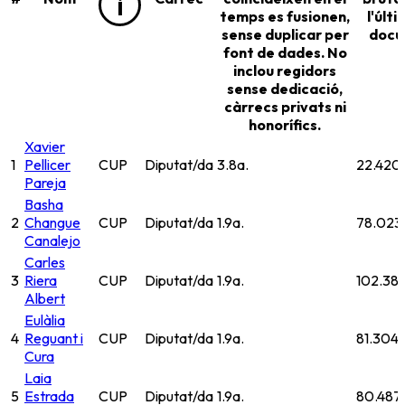
i
temps es fusionen,
l'últ
sense duplicar per
docu
font de dades. No
inclou regidors
sense dedicació,
càrrecs privats ni
honorífics.
Xavier
1
Pellicer
CUP
Diputat/da
3.8
a.
22.420
Pareja
Basha
2
Changue
CUP
Diputat/da
1.9
a.
78.023
Canalejo
Carles
3
Riera
CUP
Diputat/da
1.9
a.
102.38
Albert
Eulàlia
4
Reguant i
CUP
Diputat/da
1.9
a.
81.304
Cura
Laia
5
Estrada
CUP
Diputat/da
1.9
a.
80.487