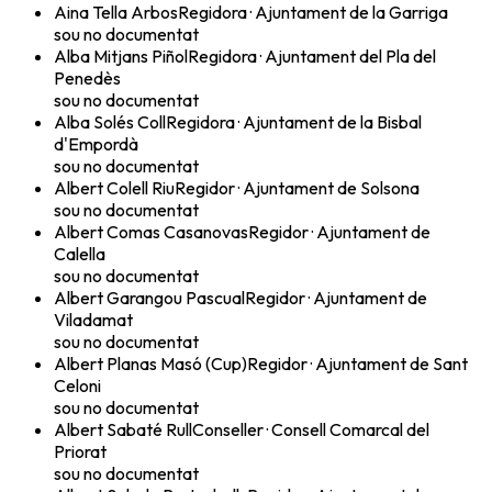
Aina Tella Arbos
Regidora
·
Ajuntament de la Garriga
sou no documentat
Alba Mitjans Piñol
Regidora
·
Ajuntament del Pla del
Penedès
sou no documentat
Alba Solés Coll
Regidora
·
Ajuntament de la Bisbal
d'Empordà
sou no documentat
Albert Colell Riu
Regidor
·
Ajuntament de Solsona
sou no documentat
Albert Comas Casanovas
Regidor
·
Ajuntament de
Calella
sou no documentat
Albert Garangou Pascual
Regidor
·
Ajuntament de
Viladamat
sou no documentat
Albert Planas Masó (Cup)
Regidor
·
Ajuntament de Sant
Celoni
sou no documentat
Albert Sabaté Rull
Conseller
·
Consell Comarcal del
Priorat
sou no documentat