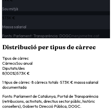
Sou mitjà
573K €
Massa salarial
Fonts: Parlament · Transparència · DOGC
menjometre.cat
Distribució per tipus de càrrec
Tipus de càrrec
Càrrecs
Sou anual
Diputats/des
8
(
100
%)
573K €
1
tipus de càrrec ·
8
càrrecs totals
· 573K € massa salarial
documentada
Fonts: Parlament de Catalunya, Portal de Transparència
(retribucions, activitats, directius sector públic, històric
consellers), Gobierto Direcció Pública, DOGC.