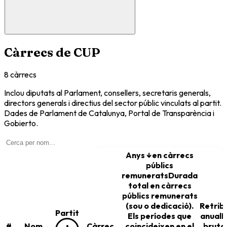
Càrrecs de
CUP
8
càrrecs
Inclou diputats al Parlament, consellers, secretaris generals,
directors generals i directius del sector públic vinculats al partit.
Dades de Parlament de Catalunya, Portal de Transparència i
Gobierto.
Anys
↓
en càrrecs
públics
remunerats
Durada
total en càrrecs
públics remunerats
(sou o dedicació).
Retrib
Partit
Els períodes que
anual
R
#
Nom
Càrrec
coincideixen en el
bruta