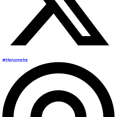
@Menjometre