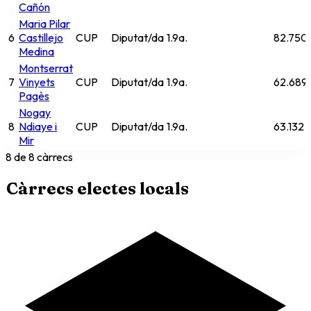
Cañón
Maria Pilar
6
Castillejo
CUP
Diputat/da
1.9
a.
82.750
Medina
Montserrat
7
Vinyets
CUP
Diputat/da
1.9
a.
62.689
Pagès
Nogay
8
Ndiaye i
CUP
Diputat/da
1.9
a.
63.132 
Mir
8
de 8
càrrecs
Càrrecs electes locals