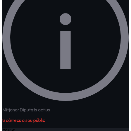
i
Mitjana · Diputats actius
8
càrrecs a sou públic
79K €