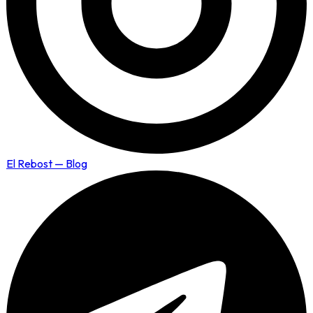
El Rebost — Blog