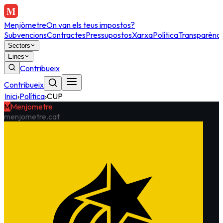
Menjòmetre
On van els teus impostos?
Subvencions
Contractes
Pressupostos
Xarxa
Política
Transparènci
Sectors
Eines
Contribueix
Contribueix
Inici
›
Política
›
CUP
M
Menjometre
menjometre.cat