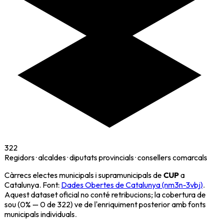
322
Regidors · alcaldes · diputats provincials · consellers comarcals
Càrrecs electes municipals i supramunicipals de
CUP
a
Catalunya. Font:
Dades Obertes de Catalunya (nm3n-3vbj)
.
Aquest dataset oficial no conté retribucions; la cobertura de
sou (
0
% —
0
de
322
) ve de l'enriquiment posterior amb fonts
municipals individuals.