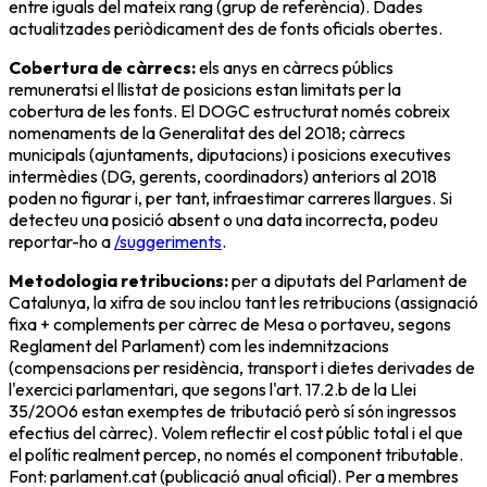
entre iguals del mateix rang (grup de referència). Dades
actualitzades periòdicament des de fonts oficials obertes.
Cobertura de càrrecs:
els
anys en càrrecs públics
remunerats
i el llistat de posicions estan limitats per la
cobertura de les fonts. El DOGC estructurat només cobreix
nomenaments de la Generalitat des del 2018; càrrecs
municipals (ajuntaments, diputacions) i posicions executives
intermèdies (DG, gerents, coordinadors) anteriors al 2018
poden no figurar i, per tant, infraestimar carreres llargues. Si
detecteu una posició absent o una data incorrecta, podeu
reportar-ho a
/suggeriments
.
Metodologia retribucions:
per a diputats del Parlament de
Catalunya, la xifra de sou inclou tant les
retribucions
(assignació
fixa + complements per càrrec de Mesa o portaveu, segons
Reglament del Parlament) com les
indemnitzacions
(compensacions per residència, transport i dietes derivades de
l'exercici parlamentari, que segons l'art. 17.2.b de la Llei
35/2006 estan exemptes de tributació però sí són ingressos
efectius del càrrec). Volem reflectir el cost públic total i el que
el polític realment percep, no només el component tributable.
Font: parlament.cat (publicació anual oficial). Per a membres