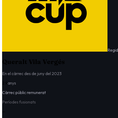
Regid
Queralt Vila Vergés
En el càrrec des de juny del 2023
2.9
anys
Càrrec públic remunerat
Períodes fusionats
—