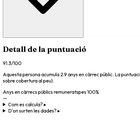
Detall de la puntuació
91.3
/100
Aquesta persona acumula
2.9
anys en càrrec públic
. La puntuaci
sobre cobertura al peu).
Anys en càrrecs públics remunerats
pes
100%
—
Com es calcula? ▸
D'on surten les dades? ▸