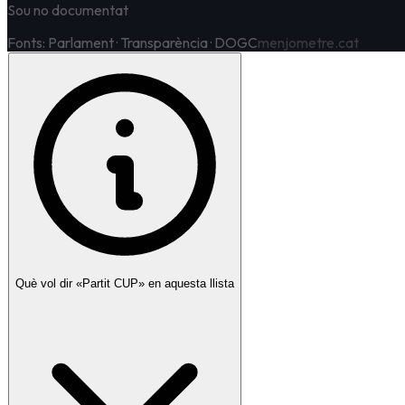
Sou no documentat
Fonts: Parlament · Transparència · DOGC
menjometre.cat
Què vol dir «Partit
CUP
» en aquesta llista