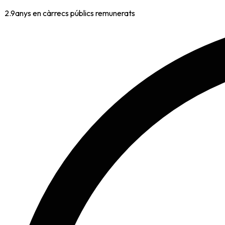
2.9
anys en càrrecs públics remunerats