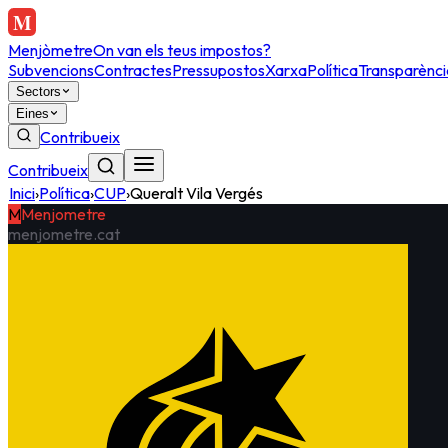
Menjòmetre
On van els teus impostos?
Subvencions
Contractes
Pressupostos
Xarxa
Política
Transparènci
Sectors
Eines
Contribueix
Contribueix
Inici
›
Política
›
CUP
›
Queralt Vila Vergés
M
Menjometre
menjometre.cat