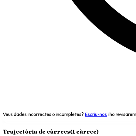
Veus dades incorrectes o incompletes?
Escriu-nos
i ho revisarem
Trajectòria de càrrecs
(
1
càrrec
)