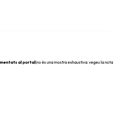
umentats al portal
(no és una mostra exhaustiva: vegeu la nota