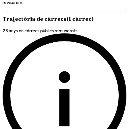
revisarem.
Trajectòria de càrrecs
(
1
càrrec
)
2.9
anys en càrrecs públics remunerats
i