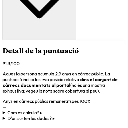
Detall de la puntuació
91.3
/100
Aquesta persona acumula
2.9
anys en càrrec públic
. La
puntuació indica la seva posició relativa
dins el conjunt de
càrrecs documentats al portal
(no és una mostra
exhaustiva: vegeu la nota sobre cobertura al peu).
Anys en càrrecs públics remunerats
pes
100%
—
Com es calcula? ▸
D'on surten les dades? ▸