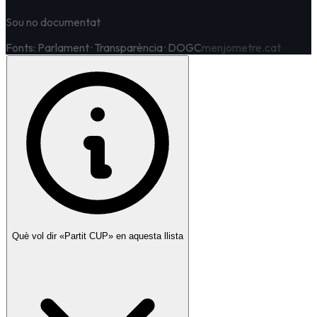
Sou no documentat
Fonts: Parlament · Transparència · DOGC
menjometre.cat
Què vol dir «Partit
CUP
» en aquesta llista