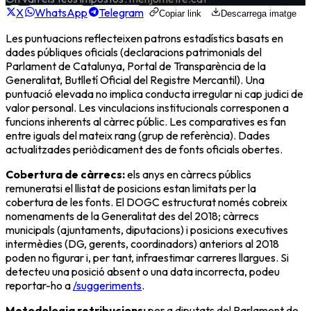
X
WhatsApp
Telegram
Copiar link
Descarrega imatge
Les puntuacions reflecteixen patrons estadístics basats en
dades públiques oficials (declaracions patrimonials del
Parlament de Catalunya, Portal de Transparència de la
Generalitat, Butlletí Oficial del Registre Mercantil). Una
puntuació elevada no implica conducta irregular ni cap judici de
valor personal. Les vinculacions institucionals corresponen a
funcions inherents al càrrec públic. Les comparatives es fan
entre iguals del mateix rang (grup de referència). Dades
actualitzades periòdicament des de fonts oficials obertes.
Cobertura de càrrecs:
els
anys en càrrecs públics
remunerats
i el llistat de posicions estan limitats per la
cobertura de les fonts. El DOGC estructurat només cobreix
nomenaments de la Generalitat des del 2018; càrrecs
municipals (ajuntaments, diputacions) i posicions executives
intermèdies (DG, gerents, coordinadors) anteriors al 2018
poden no figurar i, per tant, infraestimar carreres llargues. Si
detecteu una posició absent o una data incorrecta, podeu
reportar-ho a
/suggeriments
.
Metodologia retribucions:
per a diputats del Parlament de