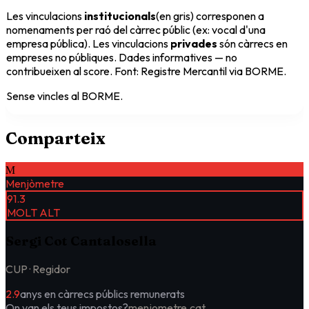
Les vinculacions
institucionals
(en gris) corresponen a
nomenaments per raó del càrrec públic (ex: vocal d'una
empresa pública). Les vinculacions
privades
són càrrecs en
empreses no públiques. Dades informatives — no
contribueixen al score. Font: Registre Mercantil via BORME.
Sense vincles al BORME.
Comparteix
M
Menjòmetre
91.3
MOLT ALT
Sergi Cot Cantalosella
CUP ·
Regidor
2.9
anys en càrrecs públics remunerats
On van els teus impostos?
menjometre.cat