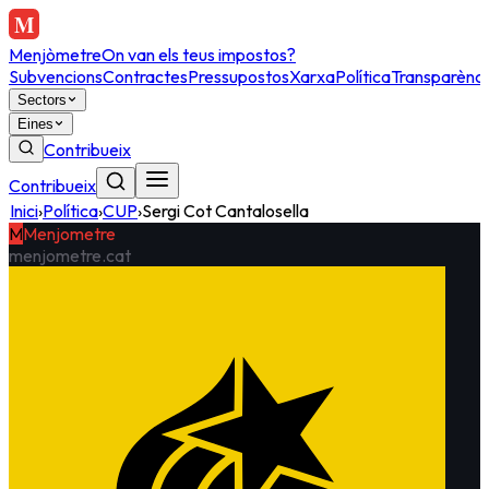
Menjòmetre
On van els teus impostos?
Subvencions
Contractes
Pressupostos
Xarxa
Política
Transparènci
Sectors
Eines
Contribueix
Contribueix
Inici
›
Política
›
CUP
›
Sergi Cot Cantalosella
M
Menjometre
menjometre.cat