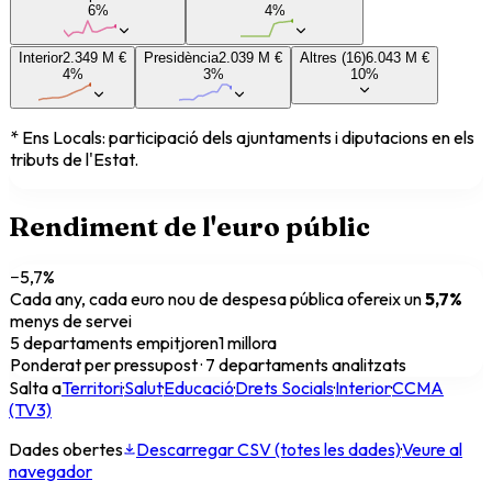
6
%
4
%
Interior
2.349 M €
Presidència
2.039 M €
Altres (16)
6.043 M €
4
%
3
%
10
%
* Ens Locals: participació dels ajuntaments i diputacions en els
tributs de l'Estat.
Rendiment de l'euro públic
−
5,7
%
Cada any, cada euro nou de despesa pública ofereix un
5,7
%
menys de servei
5
departaments empitjoren
1
millora
Ponderat per pressupost ·
7
departaments analitzats
Salta a
Territori
·
Salut
·
Educació
·
Drets Socials
·
Interior
·
CCMA
(TV3)
Dades obertes
Descarregar CSV (totes les dades)
·
Veure al
navegador