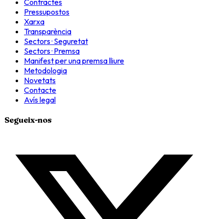
Contractes
Pressupostos
Xarxa
Transparència
Sectors · Seguretat
Sectors · Premsa
Manifest per una premsa lliure
Metodologia
Novetats
Contacte
Avís legal
Segueix-nos