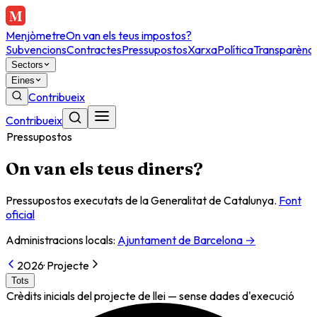
Menjòmetre
On van els teus impostos?
Subvencions
Contractes
Pressupostos
Xarxa
Política
Transparènci
Sectors
Eines
Contribueix
Contribueix
Pressupostos
On van els teus diners?
Pressupostos executats de la Generalitat de Catalunya.
Font
oficial
Administracions locals:
Ajuntament de Barcelona →
2026
·
Projecte
Tots
Crèdits inicials del projecte de llei — sense dades d'execució