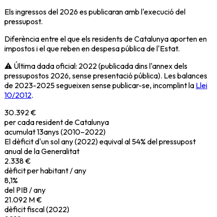
Els ingressos del 2026 es publicaran amb l'execució del
pressupost.
Diferència entre el que els residents de Catalunya aporten en
impostos i el que reben en despesa pública de l'Estat.
⚠ Última dada oficial: 2022 (publicada dins l'annex dels
pressupostos 2026, sense presentació pública). Les balances
de 2023-2025 segueixen sense publicar-se, incomplint la
Llei
10/2012
.
30.392
€
per cada resident de Catalunya
acumulat
13
anys (2010–2022)
El dèficit d'un sol any (
2022
) equival al
54
%
del pressupost
anual de la Generalitat
2.338
€
dèficit per habitant / any
8,1
%
del PIB / any
21.092 M €
dèficit fiscal (
2022
)