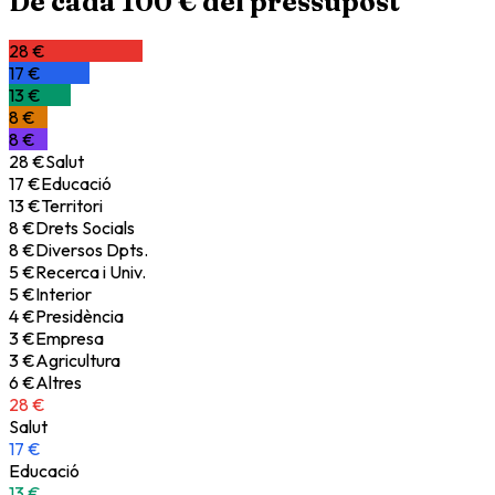
De cada 100 € del pressupost
28
€
17
€
13
€
8
€
8
€
28
€
Salut
17
€
Educació
13
€
Territori
8
€
Drets Socials
8
€
Diversos Dpts.
5
€
Recerca i Univ.
5
€
Interior
4
€
Presidència
3
€
Empresa
3
€
Agricultura
6
€
Altres
28
€
Salut
17
€
Educació
13
€