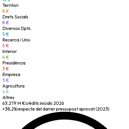
Territori
8
€
Drets Socials
8
€
Diversos Dpts.
5
€
Recerca i Univ.
5
€
Interior
4
€
Presidència
3
€
Empresa
3
€
Agricultura
6
€
Altres
63.279 M €
crèdits inicials 2026
+
38,2
%
respecte del darrer pressupost aprovat (2023)