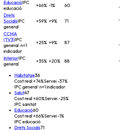
Educació
IPC
+66%
-1%
60
educació
Drets
Socials
IPC
+59%
+9%
71
general
CCMA
(TV3)
IPC
+25%
+9%
87
general
· n=1
indicador
Interior
IPC
+35%
+20%
88
general
Habitatge
36
Cost real
+74%
Servei
-37%
IPC general
· n=1 indicador
Salut
47
Cost real
+60%
Servei
-25%
IPC sanitat
Educació
60
Cost real
+66%
Servei
-1%
IPC educació
Drets Socials
71