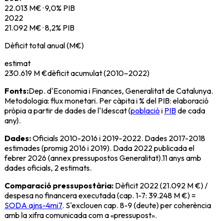
22.013
M€ ·
9,0
% PIB
2022
21.092
M€ ·
8,2
% PIB
Dèficit total anual (M€)
estimat
230.619 M €
dèficit acumulat (2010–2022)
Fonts:
Dep. d'Economia i Finances, Generalitat de Catalunya.
Metodologia: flux monetari. Per càpita i % del PIB: elaboració
pròpia a partir de dades de l'Idescat (
població
i
PIB
de cada
any).
Dades:
Oficials 2010-2016 i 2019-2022. Dades 2017-2018
estimades (promig 2016 i 2019). Dada 2022 publicada el
febrer 2026 (annex pressupostos Generalitat).
11
anys amb
dades oficials,
2
estimats.
Comparació pressupostària:
Dèficit
2022
(
21.092 M €
) /
despesa no financera executada (cap. 1-7:
39.248 M €
) =
SODA ajns-4mi7
. S'exclouen cap. 8-9 (deute) per coherència
amb la xifra comunicada com a «pressupost».