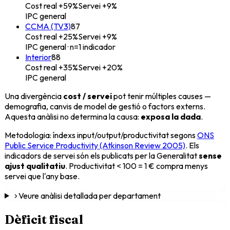
Cost real
+59%
Servei
+9%
IPC general
CCMA (TV3)
87
Cost real
+25%
Servei
+9%
IPC general
· n=1 indicador
Interior
88
Cost real
+35%
Servei
+20%
IPC general
Una divergència
cost / servei
pot tenir múltiples causes —
demografia, canvis de model de gestió o factors externs.
Aquesta anàlisi no determina la causa:
exposa la dada
.
Metodologia: índexs input/output/productivitat segons
ONS
Public Service Productivity (Atkinson Review 2005)
. Els
indicadors de servei són els publicats per la Generalitat
sense
ajust qualitatiu
. Productivitat < 100 = 1 € compra menys
servei que l'any base.
Veure anàlisi detallada per departament
Dèficit fiscal