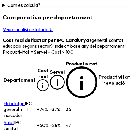
Com es calcula?
Comparativa per departament
Veure anàlisi detallada ↓
Cost real deflactat per IPC Catalunya
(general · sanitat ·
educació segons sector) · Index = base any del departament ·
Productivitat = Servei ÷ Cost × 100
Productivitat
Cost
Servei
i
real
Productivitat
i
Departament
· evolució
i
Habitatge
IPC
general
· n=1
+74%
-37%
36
indicador
Salut
IPC
+60%
-25%
47
sanitat