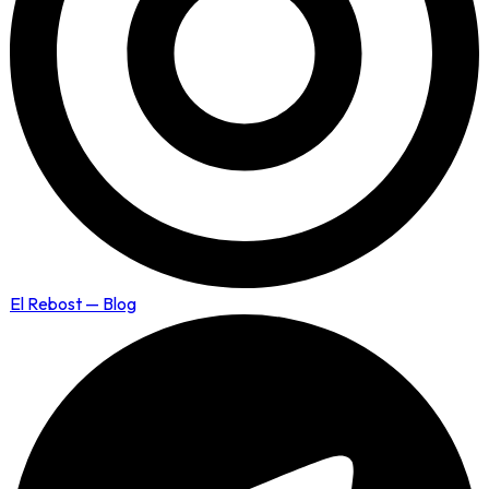
El Rebost — Blog