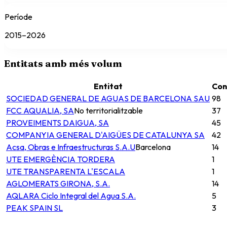
Període
2015–2026
Entitats amb més volum
Entitat
Con
SOCIEDAD GENERAL DE AGUAS DE BARCELONA SAU
98
FCC AQUALIA, SA
No territorialitzable
37
PROVEIMENTS DAIGUA, SA
45
COMPANYIA GENERAL D'AIGÜES DE CATALUNYA SA
42
Acsa, Obras e Infraestructuras S.A.U
Barcelona
14
UTE EMERGÈNCIA TORDERA
1
UTE TRANSPARENTA L'ESCALA
1
AGLOMERATS GIRONA, S.A.
14
AQLARA Ciclo Integral del Agua S.A.
5
PEAK SPAIN SL
3