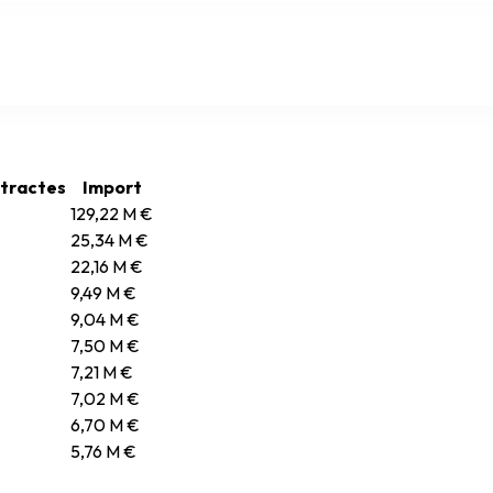
tractes
Import
129,22 M €
25,34 M €
22,16 M €
9,49 M €
9,04 M €
7,50 M €
7,21 M €
7,02 M €
6,70 M €
5,76 M €