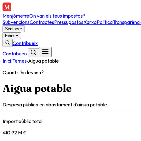
Menjòmetre
On van els teus impostos?
Subvencions
Contractes
Pressupostos
Xarxa
Política
Transparènci
Sectors
Eines
Contribueix
Contribueix
Inici
›
Temes
›
Aigua potable
Quant s'hi destina?
Aigua potable
Despesa pública en abastament d'aigua potable.
Import públic total
410,92 M €