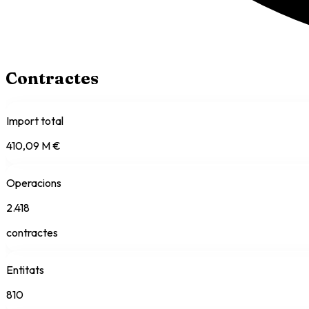
Contractes
Import total
410,09 M €
Operacions
2.418
contractes
Entitats
810