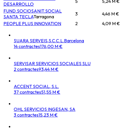
5
5,24 M €
DESARROLLO
FUND.SOCIOSANIT.SOCIAL
3
4,46 M €
SANTA TECLA
Tarragona
PEOPLE PLUS INNOVATION
2
4,09 M €
SUARA SERVEIS,S.C.C.L.
Barcelona
14
contractes
176,00 M €
SERVISAR SERVICIOS SOCIALES SLU
2
contractes
93,44 M €
ACCENT SOCIAL, S.L.
37
contractes
51,55 M €
OHL SERVICIOS INGESAN, SA
3
contractes
15,23 M €