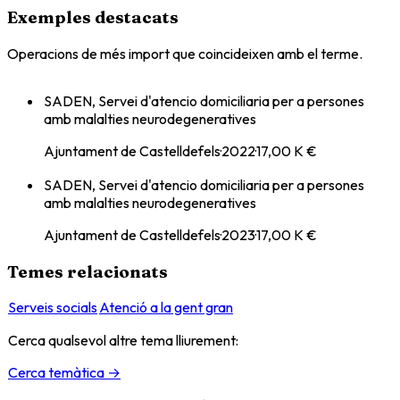
Exemples destacats
Operacions de més import que coincideixen amb el terme.
SADEN, Servei d'atencio domiciliaria per a persones
amb malalties neurodegeneratives
Ajuntament de Castelldefels
·
2022
·
17,00 K €
SADEN, Servei d'atencio domiciliaria per a persones
amb malalties neurodegeneratives
Ajuntament de Castelldefels
·
2023
·
17,00 K €
Temes relacionats
Serveis socials
Atenció a la gent gran
Cerca qualsevol altre tema lliurement:
Cerca temàtica →