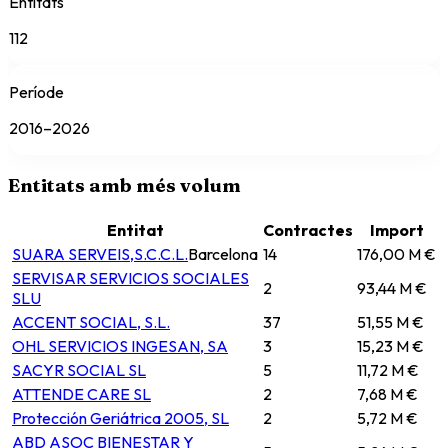
Entitats
112
Període
2016–2026
Entitats amb més volum
Entitat
Contractes
Import
SUARA SERVEIS,S.C.C.L.
Barcelona
14
176,00 M €
SERVISAR SERVICIOS SOCIALES
2
93,44 M €
SLU
ACCENT SOCIAL, S.L.
37
51,55 M €
OHL SERVICIOS INGESAN, SA
3
15,23 M €
SACYR SOCIAL SL
5
11,72 M €
ATTENDE CARE SL
2
7,68 M €
Protección Geriátrica 2005, SL
2
5,72 M €
ABD ASOC BIENESTAR Y