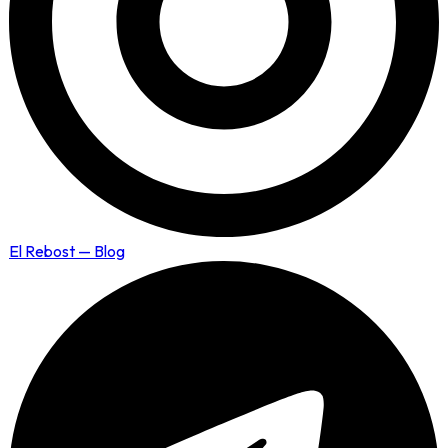
El Rebost — Blog