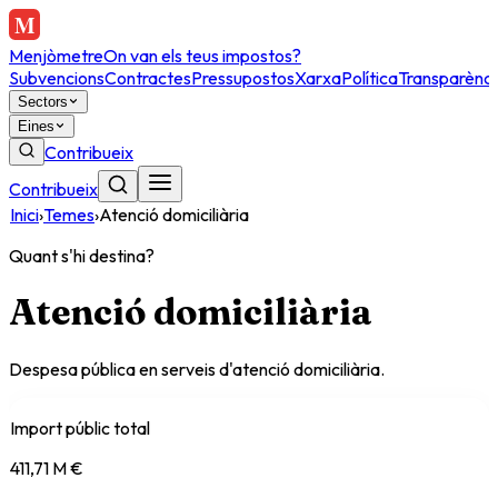
Menjòmetre
On van els teus impostos?
Subvencions
Contractes
Pressupostos
Xarxa
Política
Transparènci
Sectors
Eines
Contribueix
Contribueix
Inici
›
Temes
›
Atenció domiciliària
Quant s'hi destina?
Atenció domiciliària
Despesa pública en serveis d'atenció domiciliària.
Import públic total
411,71 M €