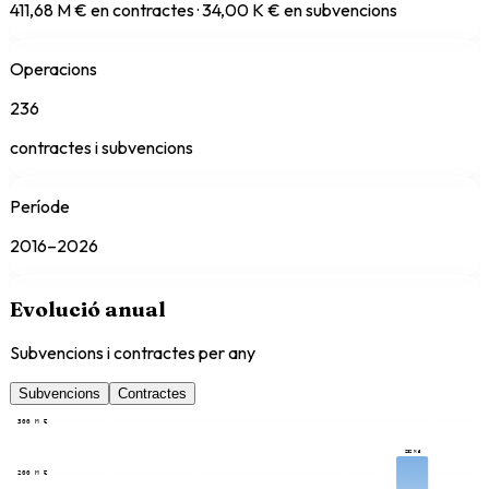
411,68 M € en contractes · 34,00 K € en subvencions
Operacions
236
contractes i subvencions
Període
2016–2026
Evolució anual
Subvencions i contractes per any
Subvencions
Contractes
300 M €
232 M €
200 M €