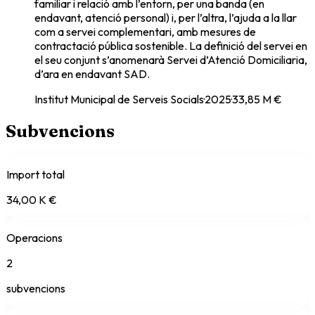
familiar i relació amb l’entorn, per una banda (en
endavant, atenció personal) i, per l’altra, l’ajuda a la llar
com a servei complementari, amb mesures de
contractació pública sostenible. La definició del servei en
el seu conjunt s’anomenarà Servei d’Atenció Domiciliaria,
d’ara en endavant SAD.
Institut Municipal de Serveis Socials
·
2025
·
33,85 M €
Subvencions
Import total
34,00 K €
Operacions
2
subvencions