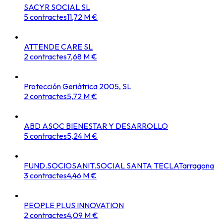
SACYR SOCIAL SL
5
contractes
11,72 M €
ATTENDE CARE SL
2
contractes
7,68 M €
Protección Geriátrica 2005, SL
2
contractes
5,72 M €
ABD ASOC BIENESTAR Y DESARROLLO
5
contractes
5,24 M €
FUND.SOCIOSANIT.SOCIAL SANTA TECLA
Tarragona
3
contractes
4,46 M €
PEOPLE PLUS INNOVATION
2
contractes
4,09 M €