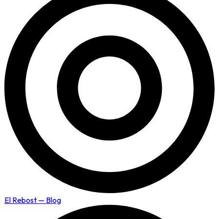
El Rebost — Blog