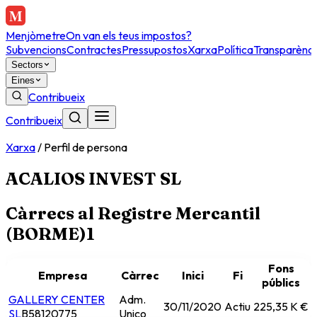
Menjòmetre
On van els teus impostos?
Subvencions
Contractes
Pressupostos
Xarxa
Política
Transparènci
Sectors
Eines
Contribueix
Contribueix
Xarxa
/
Perfil de persona
ACALIOS INVEST SL
Càrrecs al Registre Mercantil
(BORME)
1
Fons
Empresa
Càrrec
Inici
Fi
públics
GALLERY CENTER
Adm.
30/11/2020
Actiu
225,35 K €
SL
B58120775
Unico