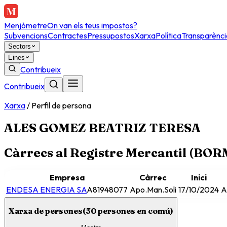
Menjòmetre
On van els teus impostos?
Subvencions
Contractes
Pressupostos
Xarxa
Política
Transparènci
Sectors
Eines
Contribueix
Contribueix
Xarxa
/
Perfil de persona
ALES GOMEZ BEATRIZ TERESA
Càrrecs al Registre Mercantil (BO
Empresa
Càrrec
Inici
ENDESA ENERGIA SA
A81948077
Apo.Man.Soli
17/10/2024
A
Xarxa de persones
(
50
persones en comú)