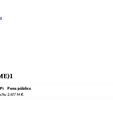
a
RME)
1
Fi
Fons públics
ctiu
2.417 M €