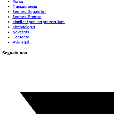
Xarxa
Transparència
Sectors · Seguretat
Sectors · Premsa
Manifest per una premsa lliure
Metodologia
Novetats
Contacte
Avís legal
Segueix-nos