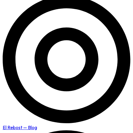
El Rebost — Blog