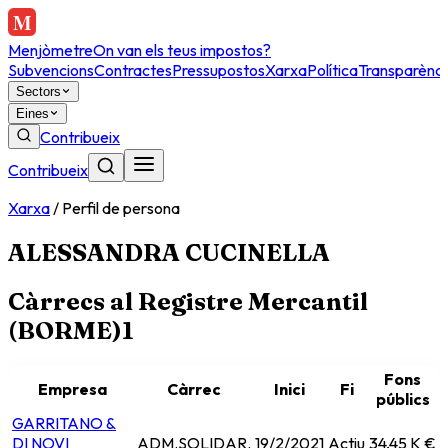
Menjòmetre
On van els teus impostos?
Subvencions
Contractes
Pressupostos
Xarxa
Política
Transparènci
Sectors
Eines
Contribueix
Contribueix
Xarxa
/
Perfil de persona
ALESSANDRA CUCINELLA
Càrrecs al Registre Mercantil
(BORME)
1
Fons
Empresa
Càrrec
Inici
Fi
públics
GARRITANO &
DI NOVI
ADM.SOLIDAR.
19/2/2021
Actiu
34,45 K €