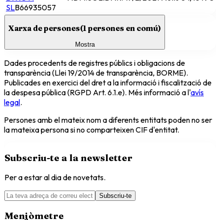
SL
B66935057
Xarxa de persones
(
1
persones en comú)
Mostra
Dades procedents de registres públics i obligacions de
transparència (Llei 19/2014 de transparència, BORME).
Publicades en exercici del dret a la informació i fiscalització de
la despesa pública (RGPD Art. 6.1.e). Més informació a l'
avís
legal
.
Persones amb el mateix nom a diferents entitats poden no ser
la mateixa persona si no comparteixen CIF d'entitat.
Subscriu-te a la newsletter
Per a estar al dia de novetats.
Subscriu-te
Menjòmetre