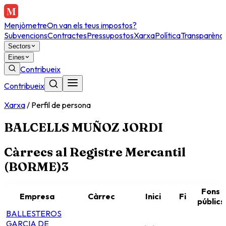
Menjòmetre
On van els teus impostos?
Subvencions
Contractes
Pressupostos
Xarxa
Política
Transparènci
Sectors
Eines
Contribueix
Contribueix
Xarxa
/
Perfil de persona
BALCELLS MUÑOZ JORDI
Càrrecs al Registre Mercantil
(BORME)
3
Fons
Empresa
Càrrec
Inici
Fi
públics
BALLESTEROS
GARCIA DE