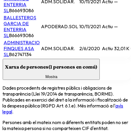
ADM.SOLIDAR.
10/11/2021
Actiu
—
ENTERRIA
SL
B66693086
BALLESTEROS
GARCIA DE
APODERAD.SOL
10/11/2021
Actiu
—
ENTERRIA
SL
B66693086
ADMINISTRACIO
FINQUES ASA
ADM.SOLIDAR.
2/6/2020
Actiu
32,01 K 
SL
B62747134
Xarxa de persones
(
1
persones en comú)
Mostra
Dades procedents de registres públics i obligacions de
transparència (Llei 19/2014 de transparència, BORME).
Publicades en exercici del dret a la informació i fiscalització de
la despesa pública (RGPD Art. 6.1.e). Més informació a l'
avís
legal
.
Persones amb el mateix nom a diferents entitats poden no ser
la mateixa persona si no comparteixen CIF d'entitat.