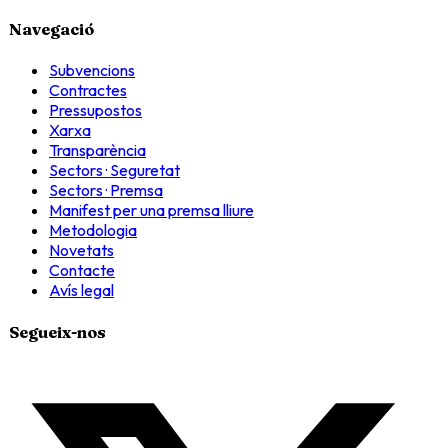
Navegació
Subvencions
Contractes
Pressupostos
Xarxa
Transparència
Sectors · Seguretat
Sectors · Premsa
Manifest per una premsa lliure
Metodologia
Novetats
Contacte
Avís legal
Segueix-nos