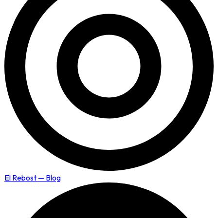
El Rebost — Blog