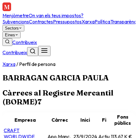
Menjòmetre
On van els teus impostos?
Subvencions
Contractes
Pressupostos
Xarxa
Política
Transparènci
Sectors
Eines
Contribueix
Contribueix
Xarxa
/
Perfil de persona
BARRAGAN GARCIA PAULA
Càrrecs al Registre Mercantil
(BORME)
7
Fons
Empresa
Càrrec
Inici
Fi
públics
CRAFT
WORLDWIDE
Apo.Manc.
23/9/2024
Actiu
113,67 K €