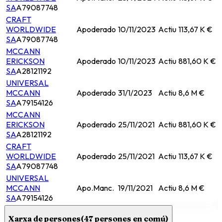
SA
A79087748
CRAFT
WORLDWIDE
Apoderado
10/11/2023
Actiu
113,67 K €
SA
A79087748
MCCANN
ERICKSON
Apoderado
10/11/2023
Actiu
881,60 K €
SA
A28121192
UNIVERSAL
MCCANN
Apoderado
31/1/2023
Actiu
8,6 M €
SA
A79154126
MCCANN
ERICKSON
Apoderado
25/11/2021
Actiu
881,60 K €
SA
A28121192
CRAFT
WORLDWIDE
Apoderado
25/11/2021
Actiu
113,67 K €
SA
A79087748
UNIVERSAL
MCCANN
Apo.Manc.
19/11/2021
Actiu
8,6 M €
SA
A79154126
Xarxa de persones
(
47
persones en comú)