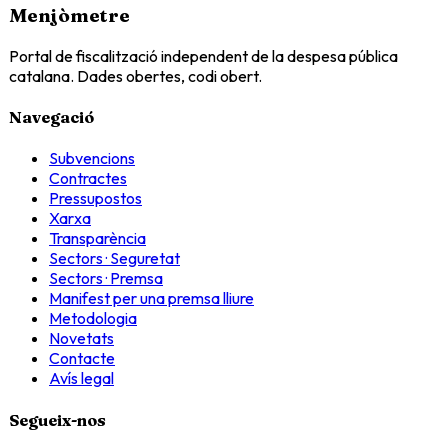
Menjòmetre
Portal de fiscalització independent de la despesa pública
catalana. Dades obertes, codi obert.
Navegació
Subvencions
Contractes
Pressupostos
Xarxa
Transparència
Sectors · Seguretat
Sectors · Premsa
Manifest per una premsa lliure
Metodologia
Novetats
Contacte
Avís legal
Segueix-nos