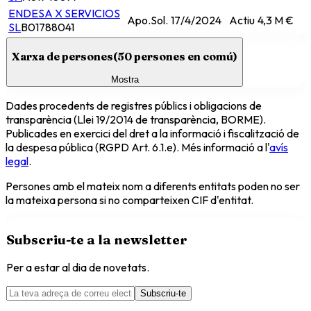
ENDESA X SERVICIOS
Apo.Sol.
17/4/2024
Actiu
4,3 M €
SL
B01788041
Xarxa de persones
(
50
persones en comú)
Mostra
Dades procedents de registres públics i obligacions de
transparència (Llei 19/2014 de transparència, BORME).
Publicades en exercici del dret a la informació i fiscalització de
la despesa pública (RGPD Art. 6.1.e). Més informació a l'
avís
legal
.
Persones amb el mateix nom a diferents entitats poden no ser
la mateixa persona si no comparteixen CIF d'entitat.
Subscriu-te a la newsletter
Per a estar al dia de novetats.
Subscriu-te