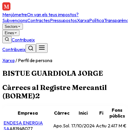
Menjòmetre
On van els teus impostos?
Subvencions
Contractes
Pressupostos
Xarxa
Política
Transparènci
Sectors
Eines
Contribueix
Contribueix
Xarxa
/
Perfil de persona
BISTUE GUARDIOLA JORGE
Càrrecs al Registre Mercantil
(BORME)
2
Fons
Empresa
Càrrec
Inici
Fi
públics
ENDESA ENERGIA
Apo.Sol.
17/10/2024
Actiu
2.417 M €
SA
A81948077