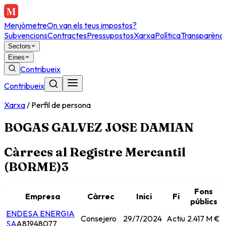
Menjòmetre
On van els teus impostos?
Subvencions
Contractes
Pressupostos
Xarxa
Política
Transparènci
Sectors
Eines
Contribueix
Contribueix
Xarxa
/
Perfil de persona
BOGAS GALVEZ JOSE DAMIAN
Càrrecs al Registre Mercantil
(BORME)
3
Fons
Empresa
Càrrec
Inici
Fi
públics
ENDESA ENERGIA
Consejero
29/7/2024
Actiu
2.417 M €
SA
A81948077