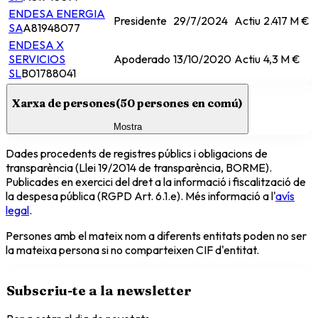
ENDESA ENERGIA
Presidente
29/7/2024
Actiu
2.417 M €
SA
A81948077
ENDESA X
SERVICIOS
Apoderado
13/10/2020
Actiu
4,3 M €
SL
B01788041
Xarxa de persones
(
50
persones en comú)
Mostra
Dades procedents de registres públics i obligacions de
transparència (Llei 19/2014 de transparència, BORME).
Publicades en exercici del dret a la informació i fiscalització de
la despesa pública (RGPD Art. 6.1.e). Més informació a l'
avís
legal
.
Persones amb el mateix nom a diferents entitats poden no ser
la mateixa persona si no comparteixen CIF d'entitat.
Subscriu-te a la newsletter