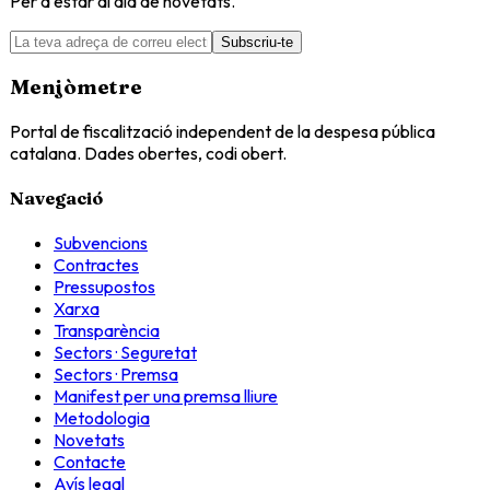
Per a estar al dia de novetats.
Subscriu-te
Menjòmetre
Portal de fiscalització independent de la despesa pública
catalana. Dades obertes, codi obert.
Navegació
Subvencions
Contractes
Pressupostos
Xarxa
Transparència
Sectors · Seguretat
Sectors · Premsa
Manifest per una premsa lliure
Metodologia
Novetats
Contacte
Avís legal