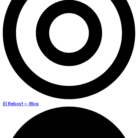
El Rebost — Blog