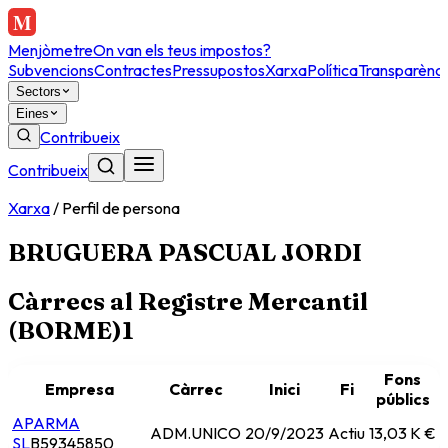
Menjòmetre
On van els teus impostos?
Subvencions
Contractes
Pressupostos
Xarxa
Política
Transparènci
Sectors
Eines
Contribueix
Contribueix
Xarxa
/
Perfil de persona
BRUGUERA PASCUAL JORDI
Càrrecs al Registre Mercantil
(BORME)
1
Fons
Empresa
Càrrec
Inici
Fi
públics
APARMA
ADM.UNICO
20/9/2023
Actiu
13,03 K €
SL
B59345850