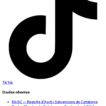
TikTok
Dades obertes
RAISC — Registre d'Ajuts i Subvencions de Catalunya