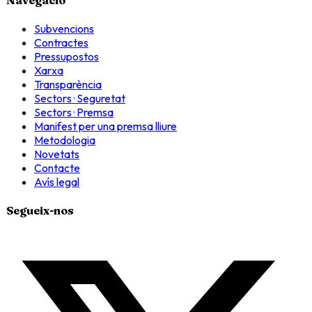
Subvencions
Contractes
Pressupostos
Xarxa
Transparència
Sectors · Seguretat
Sectors · Premsa
Manifest per una premsa lliure
Metodologia
Novetats
Contacte
Avís legal
Segueix-nos