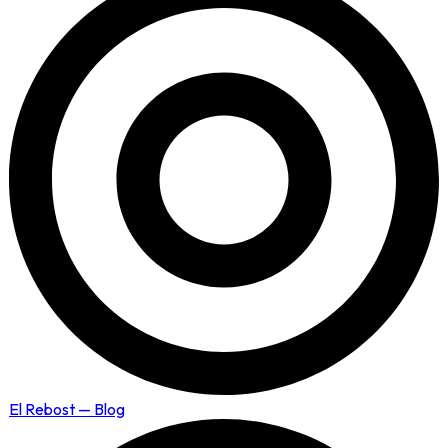
El Rebost — Blog