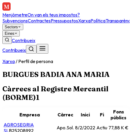
Menjòmetre
On van els teus impostos?
Subvencions
Contractes
Pressupostos
Xarxa
Política
Transparènci
Sectors
Eines
Contribueix
Contribueix
Xarxa
/
Perfil de persona
BURGUES BADIA ANA MARIA
Càrrecs al Registre Mercantil
(BORME)
1
Fons
Empresa
Càrrec
Inici
Fi
públics
AGROSEGRIA
Apo.Sol.
8/2/2022
Actiu
77,88 K €
SL
B25208992