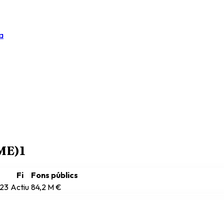
a
RME)
1
Fi
Fons públics
023
Actiu
84,2 M €