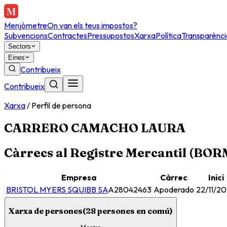
Menjòmetre
On van els teus impostos?
Subvencions
Contractes
Pressupostos
Xarxa
Política
Transparènci
Sectors
Eines
Contribueix
Contribueix
Xarxa
/
Perfil de persona
CARRERO CAMACHO LAURA
Càrrecs al Registre Mercantil (BO
Empresa
Càrrec
Inici
BRISTOL MYERS SQUIBB SA
A28042463
Apoderado
22/11/2
Xarxa de persones
(
28
persones en comú)