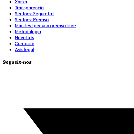
Xarxa
Transparència
Sectors · Seguretat
Sectors · Premsa
Manifest per una premsa lliure
Metodologia
Novetats
Contacte
Avís legal
Segueix-nos