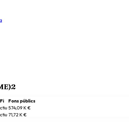
a
RME)
2
Fi
Fons públics
ctiu
574,09 K €
ctiu
71,72 K €