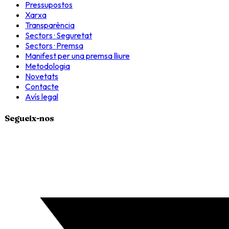
Pressupostos
Xarxa
Transparència
Sectors · Seguretat
Sectors · Premsa
Manifest per una premsa lliure
Metodologia
Novetats
Contacte
Avís legal
Segueix-nos