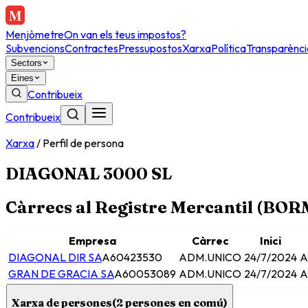
Menjòmetre
On van els teus impostos?
Subvencions
Contractes
Pressupostos
Xarxa
Política
Transparènci
Sectors
Eines
Contribueix
Contribueix
Xarxa
/
Perfil de persona
DIAGONAL 3000 SL
Càrrecs al Registre Mercantil (BO
Empresa
Càrrec
Inici
DIAGONAL DIR SA
A60423530
ADM.UNICO
24/7/2024
A
GRAN DE GRACIA SA
A60053089
ADM.UNICO
24/7/2024
A
Xarxa de persones
(
2
persones en comú)