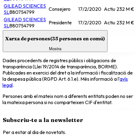
GILEAD SCIENCES
Consejero
17/2/2020
Actiu
232 M €
SL
B80754799
GILEAD SCIENCES
Presidente
17/2/2020
Actiu
232 M €
SL
B80754799
Xarxa de persones
(
35
persones en comú)
Mostra
Dades procedents de registres públics i obligacions de
transparència (Llei 19/2014 de transparència, BORME).
Publicades en exercici del dret a la informació i fiscalització de
la despesa pública (RGPD Art. 6.1.e). Més informació a l'
avís
legal
.
Persones amb el mateix nom a diferents entitats poden no ser
la mateixa persona si no comparteixen CIF d'entitat.
Subscriu-te a la newsletter
Per a estar al dia de novetats.