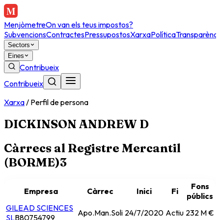
Menjòmetre
On van els teus impostos?
Subvencions
Contractes
Pressupostos
Xarxa
Política
Transparènci
Sectors
Eines
Contribueix
Contribueix
Xarxa
/
Perfil de persona
DICKINSON ANDREW D
Càrrecs al Registre Mercantil
(BORME)
3
Fons
Empresa
Càrrec
Inici
Fi
públics
GILEAD SCIENCES
Apo.Man.Soli
24/7/2020
Actiu
232 M €
SL
B80754799