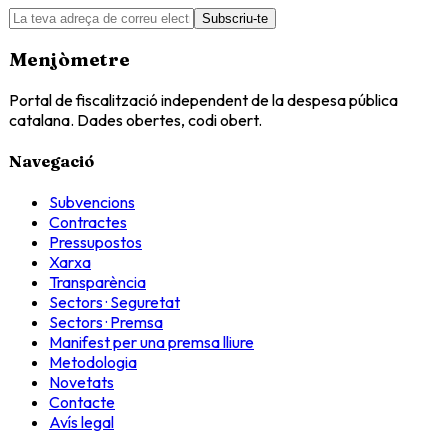
Subscriu-te
Menjòmetre
Portal de fiscalització independent de la despesa pública
catalana. Dades obertes, codi obert.
Navegació
Subvencions
Contractes
Pressupostos
Xarxa
Transparència
Sectors · Seguretat
Sectors · Premsa
Manifest per una premsa lliure
Metodologia
Novetats
Contacte
Avís legal