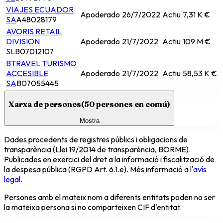
VIAJES ECUADOR
Apoderado
26/7/2022
Actiu
7,31 K €
SA
A48028179
AVORIS RETAIL
DIVISION
Apoderado
21/7/2022
Actiu
109 M €
SL
B07012107
BTRAVEL TURISMO
ACCESIBLE
Apoderado
21/7/2022
Actiu
58,53 K €
SA
B07055445
Xarxa de persones
(
50
persones en comú)
Mostra
Dades procedents de registres públics i obligacions de
transparència (Llei 19/2014 de transparència, BORME).
Publicades en exercici del dret a la informació i fiscalització de
la despesa pública (RGPD Art. 6.1.e). Més informació a l'
avís
legal
.
Persones amb el mateix nom a diferents entitats poden no ser
la mateixa persona si no comparteixen CIF d'entitat.