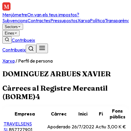
Menjòmetre
On van els teus impostos?
Subvencions
Contractes
Pressupostos
Xarxa
Política
Transparènci
Sectors
Eines
Contribueix
Contribueix
Xarxa
/
Perfil de persona
DOMINGUEZ ARBUES XAVIER
Càrrecs al Registre Mercantil
(BORME)
4
Fons
Empresa
Càrrec
Inici
Fi
públics
TRAVELSENS
Apoderado
26/7/2022
Actiu
3,00 K €
SL
B57727901