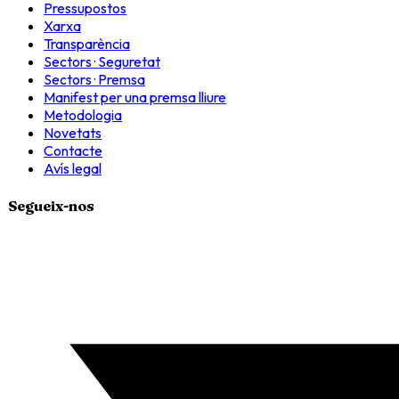
Pressupostos
Xarxa
Transparència
Sectors · Seguretat
Sectors · Premsa
Manifest per una premsa lliure
Metodologia
Novetats
Contacte
Avís legal
Segueix-nos