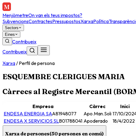
Menjòmetre
On van els teus impostos?
Subvencions
Contractes
Pressupostos
Xarxa
Política
Transparènci
Sectors
Eines
Contribueix
Contribueix
Xarxa
/
Perfil de persona
ESQUEMBRE CLERIGUES MARIA
Càrrecs al Registre Mercantil (BO
Empresa
Càrrec
Inici
ENDESA ENERGIA SA
A81948077
Apo.Man.Soli
17/10/202
ENDESA X SERVICIOS SL
B01788041
Apoderado
18/4/2022
Xarxa de persones
(
50
persones en comú)