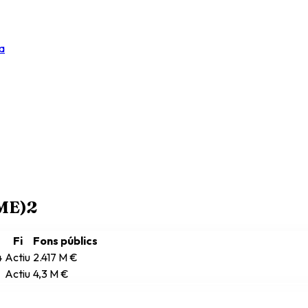
a
RME)
2
Fi
Fons públics
4
Actiu
2.417 M €
Actiu
4,3 M €