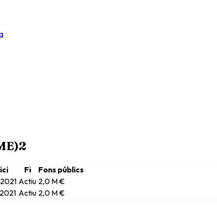
a
RME)
2
ici
Fi
Fons públics
/2021
Actiu
2,0 M €
/2021
Actiu
2,0 M €