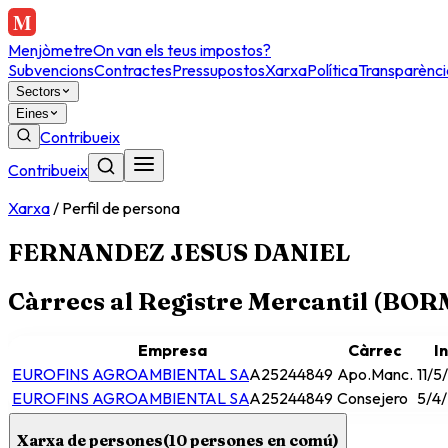
Menjòmetre
On van els teus impostos?
Subvencions
Contractes
Pressupostos
Xarxa
Política
Transparènci
Sectors
Eines
Contribueix
Contribueix
Xarxa
/
Perfil de persona
FERNANDEZ JESUS DANIEL
Càrrecs al Registre Mercantil (BO
Empresa
Càrrec
In
EUROFINS AGROAMBIENTAL SA
A25244849
Apo.Manc.
11/5
EUROFINS AGROAMBIENTAL SA
A25244849
Consejero
5/4
Xarxa de persones
(
10
persones en comú)