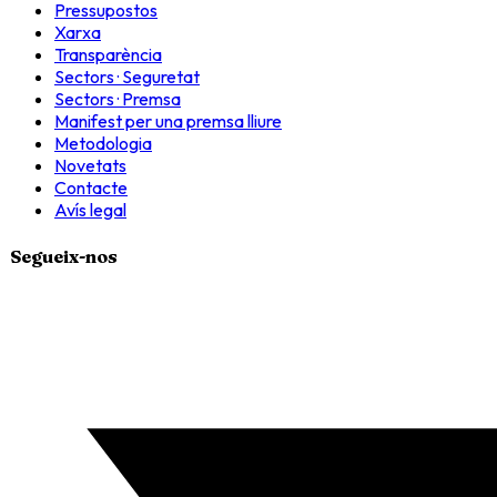
Pressupostos
Xarxa
Transparència
Sectors · Seguretat
Sectors · Premsa
Manifest per una premsa lliure
Metodologia
Novetats
Contacte
Avís legal
Segueix-nos