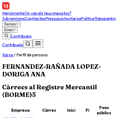
Menjòmetre
On van els teus impostos?
Subvencions
Contractes
Pressupostos
Xarxa
Política
Transparènci
Sectors
Eines
Contribueix
Contribueix
Xarxa
/
Perfil de persona
FERNANDEZ-RAÑADA LOPEZ-
DORIGA ANA
Càrrecs al Registre Mercantil
(BORME)
5
Fons
Empresa
Càrrec
Inici
Fi
públics