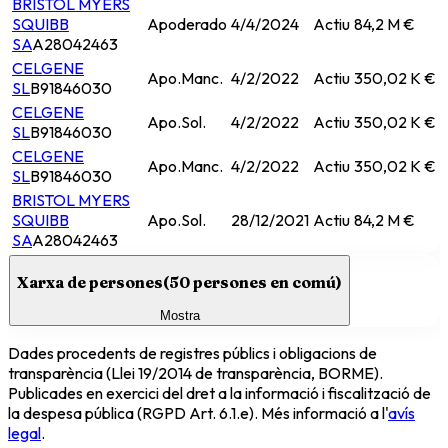
BRISTOL MYERS
SQUIBB
Apoderado
4/4/2024
Actiu
84,2 M €
SA
A28042463
CELGENE
Apo.Manc.
4/2/2022
Actiu
350,02 K €
SL
B91846030
CELGENE
Apo.Sol.
4/2/2022
Actiu
350,02 K €
SL
B91846030
CELGENE
Apo.Manc.
4/2/2022
Actiu
350,02 K €
SL
B91846030
BRISTOL MYERS
SQUIBB
Apo.Sol.
28/12/2021
Actiu
84,2 M €
SA
A28042463
Xarxa de persones
(
50
persones en comú)
Mostra
Dades procedents de registres públics i obligacions de
transparència (Llei 19/2014 de transparència, BORME).
Publicades en exercici del dret a la informació i fiscalització de
la despesa pública (RGPD Art. 6.1.e). Més informació a l'
avís
legal
.