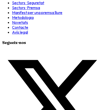
Sectors · Seguretat
Sectors · Premsa
Manifest per una premsa lliure
Metodologia
Novetats
Contacte
Avís legal
Segueix-nos