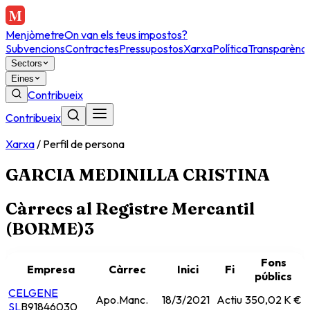
Menjòmetre
On van els teus impostos?
Subvencions
Contractes
Pressupostos
Xarxa
Política
Transparènci
Sectors
Eines
Contribueix
Contribueix
Xarxa
/
Perfil de persona
GARCIA MEDINILLA CRISTINA
Càrrecs al Registre Mercantil
(BORME)
3
Fons
Empresa
Càrrec
Inici
Fi
públics
CELGENE
Apo.Manc.
18/3/2021
Actiu
350,02 K €
SL
B91846030