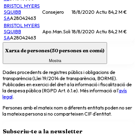
BRISTOL MYERS
SQUIBB
Consejero
18/8/2020
Actiu
84,2 M €
SA
A28042463
BRISTOL MYERS
SQUIBB
Apo.Man.Soli
18/8/2020
Actiu
84,2 M €
SA
A28042463
Xarxa de persones
(
50
persones en comú)
Mostra
Dades procedents de registres públics i obligacions de
transparència (Llei 19/2014 de transparència, BORME).
Publicades en exercici del dret a la informació i fiscalització de
la despesa pública (RGPD Art. 6.1.e). Més informació a l'
avís
legal
.
Persones amb el mateix nom a diferents entitats poden no ser
la mateixa persona si no comparteixen CIF d'entitat.
Subscriu-te a la newsletter