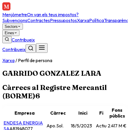
Menjòmetre
On van els teus impostos?
Subvencions
Contractes
Pressupostos
Xarxa
Política
Transparènci
Sectors
Eines
Contribueix
Contribueix
Xarxa
/
Perfil de persona
GARRIDO GONZALEZ LARA
Càrrecs al Registre Mercantil
(BORME)
6
Fons
Empresa
Càrrec
Inici
Fi
públics
ENDESA ENERGIA
Apo.Sol.
18/5/2023
Actiu
2.417 M €
SA
A81948077