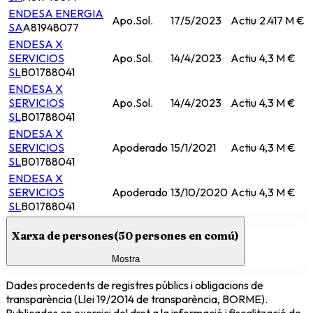
ENDESA ENERGIA
Apo.Sol.
17/5/2023
Actiu
2.417 M €
SA
A81948077
ENDESA X
SERVICIOS
Apo.Sol.
14/4/2023
Actiu
4,3 M €
SL
B01788041
ENDESA X
SERVICIOS
Apo.Sol.
14/4/2023
Actiu
4,3 M €
SL
B01788041
ENDESA X
SERVICIOS
Apoderado
15/1/2021
Actiu
4,3 M €
SL
B01788041
ENDESA X
SERVICIOS
Apoderado
13/10/2020
Actiu
4,3 M €
SL
B01788041
Xarxa de persones
(
50
persones en comú)
Mostra
Dades procedents de registres públics i obligacions de
transparència (Llei 19/2014 de transparència, BORME).
Publicades en exercici del dret a la informació i fiscalització de