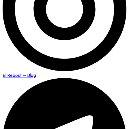
El Rebost — Blog