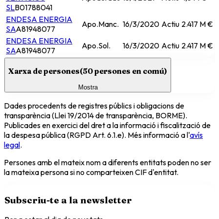
SL
B01788041
ENDESA ENERGIA
Apo.Manc.
16/3/2020
Actiu
2.417 M €
SA
A81948077
ENDESA ENERGIA
Apo.Sol.
16/3/2020
Actiu
2.417 M €
SA
A81948077
Xarxa de persones
(
50
persones en comú)
Mostra
Dades procedents de registres públics i obligacions de
transparència (Llei 19/2014 de transparència, BORME).
Publicades en exercici del dret a la informació i fiscalització de
la despesa pública (RGPD Art. 6.1.e). Més informació a l'
avís
legal
.
Persones amb el mateix nom a diferents entitats poden no ser
la mateixa persona si no comparteixen CIF d'entitat.
Subscriu-te a la newsletter