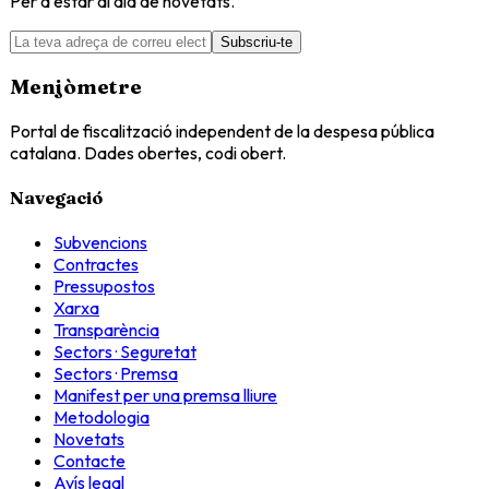
Per a estar al dia de novetats.
Subscriu-te
Menjòmetre
Portal de fiscalització independent de la despesa pública
catalana. Dades obertes, codi obert.
Navegació
Subvencions
Contractes
Pressupostos
Xarxa
Transparència
Sectors · Seguretat
Sectors · Premsa
Manifest per una premsa lliure
Metodologia
Novetats
Contacte
Avís legal