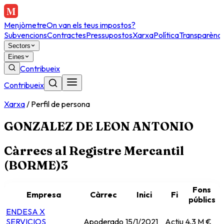
Menjòmetre
On van els teus impostos?
Subvencions
Contractes
Pressupostos
Xarxa
Política
Transparènci
Sectors
Eines
Contribueix
Contribueix
Xarxa
/
Perfil de persona
GONZALEZ DE LEON ANTONIO
Càrrecs al Registre Mercantil
(BORME)
3
Fons
Empresa
Càrrec
Inici
Fi
públics
ENDESA X
SERVICIOS
Apoderado
15/1/2021
Actiu
4,3 M €