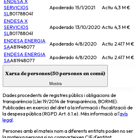
ENDESA X
SERVICIOS
Apoderado
15/1/2021
Actiu
4,3 M €
SL
B01788041
ENDESA X
SERVICIOS
Apoderado
13/10/2020
Actiu
4,3 M €
SL
B01788041
ENDESA ENERGIA
Apoderado
4/8/2020
Actiu
2.417 M €
SA
A81948077
ENDESA ENERGIA
Apoderado
4/8/2020
Actiu
2.417 M €
SA
A81948077
Xarxa de persones
(
50
persones en comú)
Mostra
Dades procedents de registres públics i obligacions de
transparència (Llei 19/2014 de transparència, BORME).
Publicades en exercici del dret a la informació i fiscalització de
la despesa pública (RGPD Art. 6.1.e). Més informació a l'
avís
legal
.
Persones amb el mateix nom a diferents entitats poden no ser
la mateixa persona si no comparteixen CIF d'entitat.