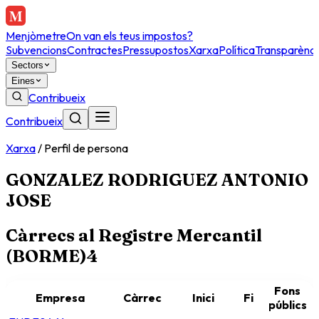
Menjòmetre
On van els teus impostos?
Subvencions
Contractes
Pressupostos
Xarxa
Política
Transparènci
Sectors
Eines
Contribueix
Contribueix
Xarxa
/
Perfil de persona
GONZALEZ RODRIGUEZ ANTONIO
JOSE
Càrrecs al Registre Mercantil
(BORME)
4
Fons
Empresa
Càrrec
Inici
Fi
públics