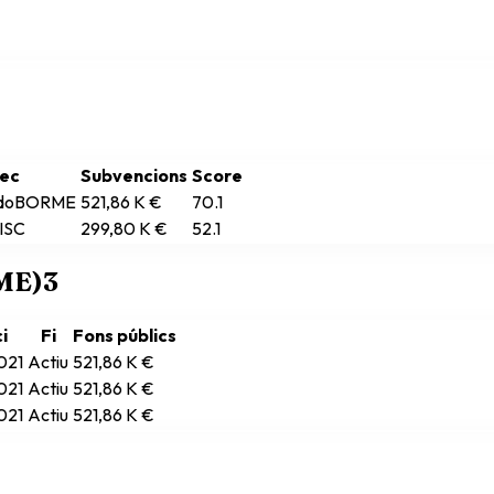
ec
Subvencions
Score
do
BORME
521,86 K €
70.1
ISC
299,80 K €
52.1
RME)
3
ci
Fi
Fons públics
021
Actiu
521,86 K €
021
Actiu
521,86 K €
021
Actiu
521,86 K €