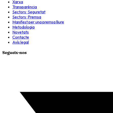
Xarxa
Transparència
Sectors · Seguretat
Sectors · Premsa
Manifest per una premsa lliure
Metodologia
Novetats
Contacte
Avís legal
Segueix-nos