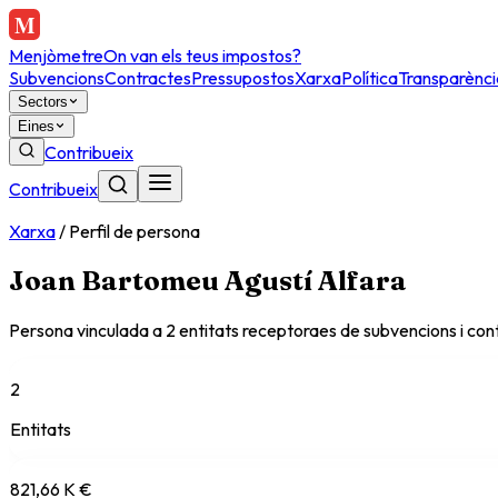
Menjòmetre
On van els teus impostos?
Subvencions
Contractes
Pressupostos
Xarxa
Política
Transparènci
Sectors
Eines
Contribueix
Contribueix
Xarxa
/
Perfil de persona
Joan Bartomeu Agustí Alfara
Persona vinculada a
2
entitat
s
receptora
es
de subvencions i cont
2
Entitats
821,66 K €