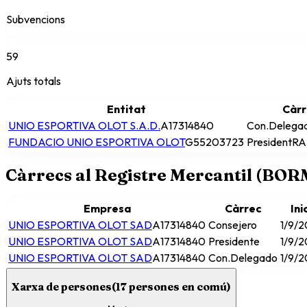
Subvencions
59
Ajuts totals
Entitat
Càrr
UNIO ESPORTIVA OLOT S.A.D.
A17314840
Con.Delega
FUNDACIO UNIO ESPORTIVA OLOT
G55203723
President
RA
Càrrecs al Registre Mercantil (BO
Empresa
Càrrec
Ini
UNIO ESPORTIVA OLOT SAD
A17314840
Consejero
1/9/2
UNIO ESPORTIVA OLOT SAD
A17314840
Presidente
1/9/2
UNIO ESPORTIVA OLOT SAD
A17314840
Con.Delegado
1/9/2
Xarxa de persones
(
17
persones en comú)