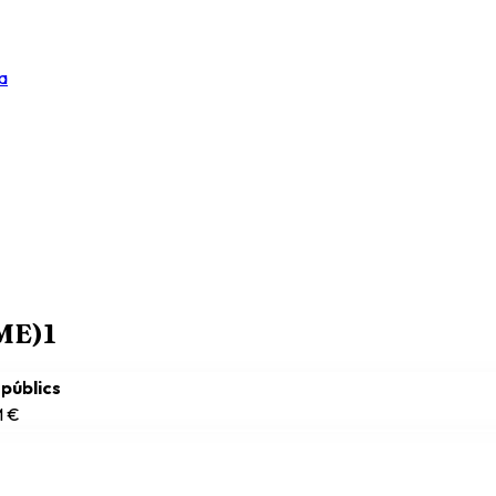
a
RME)
1
 públics
M €