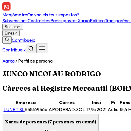
Menjòmetre
On van els teus impostos?
Subvencions
Contractes
Pressupostos
Xarxa
Política
Transparènci
Sectors
Eines
Contribueix
Contribueix
Xarxa
/
Perfil de persona
JUNCO NICOLAU RODRIGO
Càrrecs al Registre Mercantil (BO
Empresa
Càrrec
Inici
Fi
Fons
LUNET SL
B58169566
APODERAD.SOL
17/5/2021
Actiu
15,4 
Xarxa de persones
(
7
persones en comú)