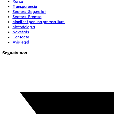
Xarxa
Transparència
Sectors · Seguretat
Sectors · Premsa
Manifest per una premsa lliure
Metodologia
Novetats
Contacte
Avís legal
Segueix-nos