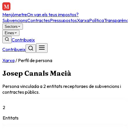
Menjòmetre
On van els teus impostos?
Subvencions
Contractes
Pressupostos
Xarxa
Política
Transparènci
Sectors
Eines
Contribueix
Contribueix
Xarxa
/
Perfil de persona
Josep Canals Macià
Persona vinculada a
2
entitat
s
receptora
es
de subvencions i
contractes públics.
2
Entitats