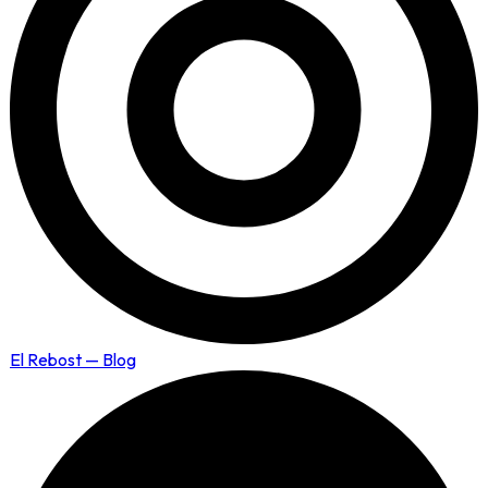
El Rebost — Blog