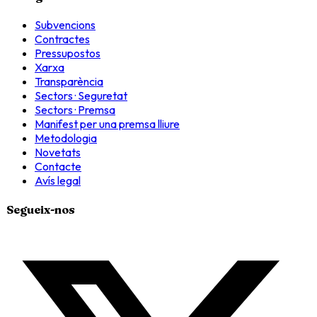
Subvencions
Contractes
Pressupostos
Xarxa
Transparència
Sectors · Seguretat
Sectors · Premsa
Manifest per una premsa lliure
Metodologia
Novetats
Contacte
Avís legal
Segueix-nos