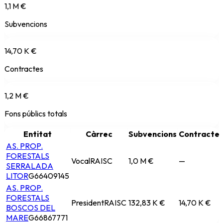
1,1 M €
Subvencions
14,70 K €
Contractes
1,2 M €
Fons públics totals
Entitat
Càrrec
Subvencions
Contracte
AS. PROP.
FORESTALS
Vocal
RAISC
1,0 M €
—
SERRALADA
LITOR
G66409145
AS. PROP.
FORESTALS
President
RAISC
132,83 K €
14,70 K €
BOSCOS DEL
MARE
G66867771