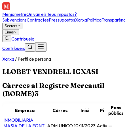
Menjòmetre
On van els teus impostos?
Subvencions
Contractes
Pressupostos
Xarxa
Política
Transparènci
Sectors
Eines
Contribueix
Contribueix
Xarxa
/
Perfil de persona
LLOBET VENDRELL IGNASI
Càrrecs al Registre Mercantil
(BORME)
3
Fons
Empresa
Càrrec
Inici
Fi
públics
INMOBILIARIA
MASIA DE LA FONT
ADM.UNICO
10/11/2023
Actiu
—