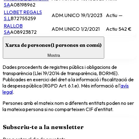
SA
A08198962
LLOBET REGALS
ADM.UNICO
19/1/2023
Actiu
—
S.L
B72755259
RALLOB
ADM.UNICO
1/2/2021
Actiu
542 €
SA
A08923872
Xarxa de persones
(
1
persones en comú)
Mostra
Dades procedents de registres públics i obligacions de
transparència (Llei 19/2014 de transparència, BORME).
Publicades en exercici del dret a la informació i fiscalització de
la despesa pública (RGPD Art. 6.1.e). Més informació a l'
avís
legal
.
Persones amb el mateix nom a diferents entitats poden no ser
la mateixa persona si no comparteixen CIF d'entitat.
Subscriu-te a la newsletter