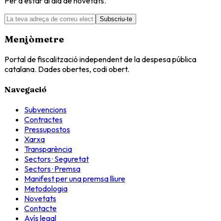
Per a estar al dia de novetats.
Subscriu-te
Menjòmetre
Portal de fiscalització independent de la despesa pública
catalana. Dades obertes, codi obert.
Navegació
Subvencions
Contractes
Pressupostos
Xarxa
Transparència
Sectors · Seguretat
Sectors · Premsa
Manifest per una premsa lliure
Metodologia
Novetats
Contacte
Avís legal