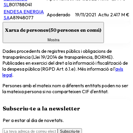
SL
B01788041
ENDESA ENERGIA
Apoderado
19/11/2021
Actiu
2.417 M €
SA
A81948077
Xarxa de persones
(
50
persones en comú)
Mostra
Dades procedents de registres públics i obligacions de
transparència (Llei 19/2014 de transparència, BORME).
Publicades en exercici del dret a la informació i fiscalització de
la despesa pública (RGPD Art. 6.1.e). Més informació a l'
avís
legal
.
Persones amb el mateix nom a diferents entitats poden no ser
la mateixa persona si no comparteixen CIF d'entitat.
Subscriu-te a la newsletter
Per a estar al dia de novetats.
Subscriu-te