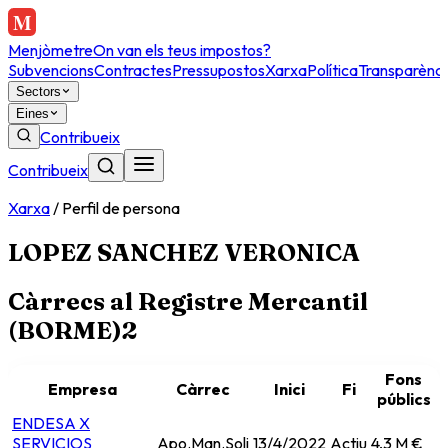
Menjòmetre
On van els teus impostos?
Subvencions
Contractes
Pressupostos
Xarxa
Política
Transparènci
Sectors
Eines
Contribueix
Contribueix
Xarxa
/
Perfil de persona
LOPEZ SANCHEZ VERONICA
Càrrecs al Registre Mercantil
(BORME)
2
Fons
Empresa
Càrrec
Inici
Fi
públics
ENDESA X
SERVICIOS
Apo.Man.Soli
13/4/2022
Actiu
4,3 M €