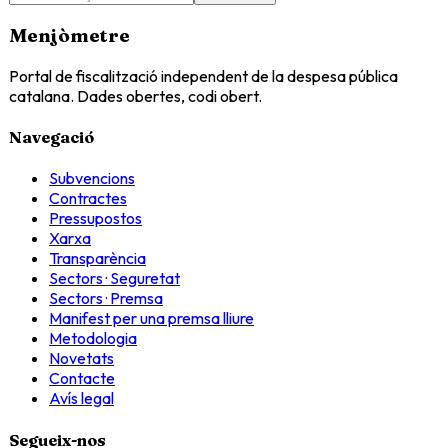
Menjòmetre
Portal de fiscalització independent de la despesa pública
catalana. Dades obertes, codi obert.
Navegació
Subvencions
Contractes
Pressupostos
Xarxa
Transparència
Sectors · Seguretat
Sectors · Premsa
Manifest per una premsa lliure
Metodologia
Novetats
Contacte
Avís legal
Segueix-nos