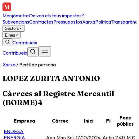
Menjòmetre
On van els teus impostos?
Subvencions
Contractes
Pressupostos
Xarxa
Política
Transparènci
Sectors
Eines
Contribueix
Contribueix
Xarxa
/
Perfil de persona
LOPEZ ZURITA ANTONIO
Càrrecs al Registre Mercantil
(BORME)
4
Fons
Empresa
Càrrec
Inici
Fi
públics
ENDESA
ENERGIA
Apo.Man.Soli
17/10/2024
Actiu
2.417 M €