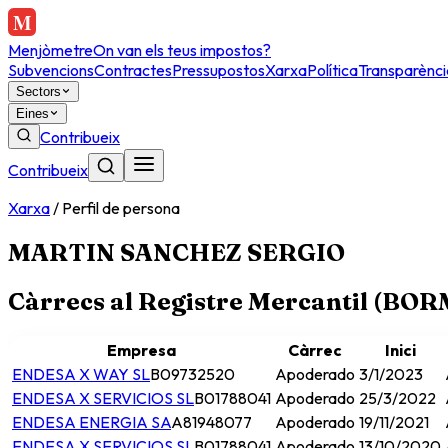
Menjòmetre
On van els teus impostos?
Subvencions
Contractes
Pressupostos
Xarxa
Política
Transparènci
Sectors
Eines
Contribueix
Contribueix
Xarxa
/
Perfil de persona
MARTIN SANCHEZ SERGIO
Càrrecs al Registre Mercantil (BO
Empresa
Càrrec
Inici
ENDESA X WAY SL
B09732520
Apoderado
3/1/2023
ENDESA X SERVICIOS SL
B01788041
Apoderado
25/3/2022
ENDESA ENERGIA SA
A81948077
Apoderado
19/11/2021
ENDESA X SERVICIOS SL
B01788041
Apoderado
13/10/2020