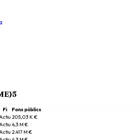
a
RME)
5
Fi
Fons públics
Actiu
205,03 K €
Actiu
4,3 M €
Actiu
2.417 M €
Actiu
4,3 M €