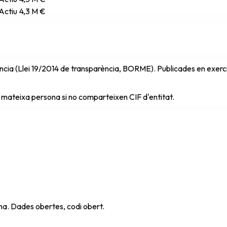
Actiu
4,3 M €
cia (Llei 19/2014 de transparència, BORME). Publicades en exercici 
 mateixa persona si no comparteixen CIF d'entitat.
ana. Dades obertes, codi obert.