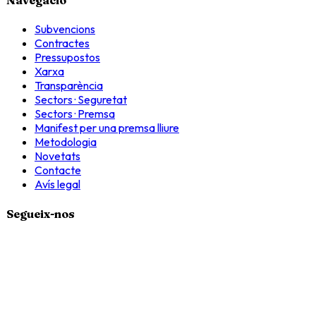
Navegació
Subvencions
Contractes
Pressupostos
Xarxa
Transparència
Sectors · Seguretat
Sectors · Premsa
Manifest per una premsa lliure
Metodologia
Novetats
Contacte
Avís legal
Segueix-nos