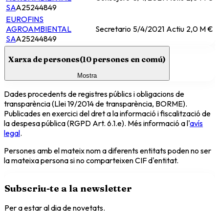
SA
A25244849
EUROFINS
AGROAMBIENTAL
Secretario
5/4/2021
Actiu
2,0 M €
SA
A25244849
Xarxa de persones
(
10
persones en comú)
Mostra
Dades procedents de registres públics i obligacions de
transparència (Llei 19/2014 de transparència, BORME).
Publicades en exercici del dret a la informació i fiscalització de
la despesa pública (RGPD Art. 6.1.e). Més informació a l'
avís
legal
.
Persones amb el mateix nom a diferents entitats poden no ser
la mateixa persona si no comparteixen CIF d'entitat.
Subscriu-te a la newsletter
Per a estar al dia de novetats.