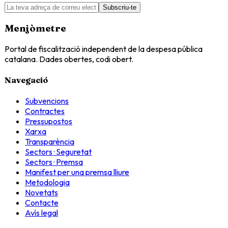
Subscriu-te
Menjòmetre
Portal de fiscalització independent de la despesa pública
catalana. Dades obertes, codi obert.
Navegació
Subvencions
Contractes
Pressupostos
Xarxa
Transparència
Sectors · Seguretat
Sectors · Premsa
Manifest per una premsa lliure
Metodologia
Novetats
Contacte
Avís legal