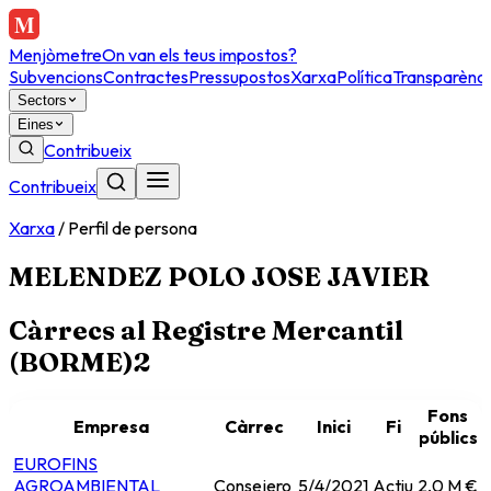
Menjòmetre
On van els teus impostos?
Subvencions
Contractes
Pressupostos
Xarxa
Política
Transparènci
Sectors
Eines
Contribueix
Contribueix
Xarxa
/
Perfil de persona
MELENDEZ POLO JOSE JAVIER
Càrrecs al Registre Mercantil
(BORME)
2
Fons
Empresa
Càrrec
Inici
Fi
públics
EUROFINS
AGROAMBIENTAL
Consejero
5/4/2021
Actiu
2,0 M €