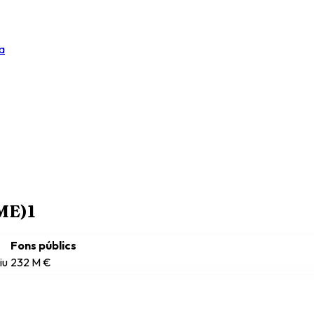
a
RME)
1
Fons públics
iu
232 M €