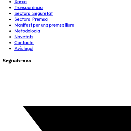
Xarxa
Transparència
Sectors · Seguretat
Sectors · Premsa
Manifest per una premsa lliure
Metodologia
Novetats
Contacte
Avís legal
Segueix-nos