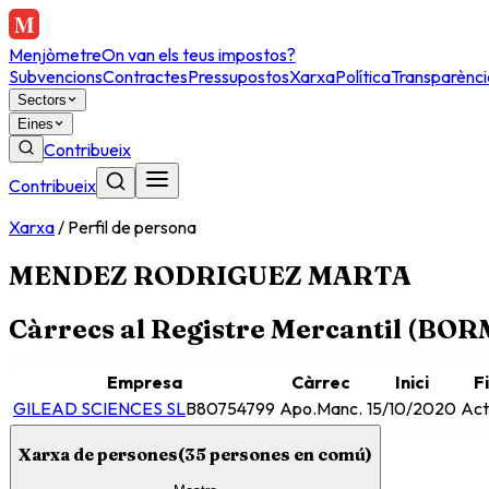
Menjòmetre
On van els teus impostos?
Subvencions
Contractes
Pressupostos
Xarxa
Política
Transparènci
Sectors
Eines
Contribueix
Contribueix
Xarxa
/
Perfil de persona
MENDEZ RODRIGUEZ MARTA
Càrrecs al Registre Mercantil (BO
Empresa
Càrrec
Inici
Fi
GILEAD SCIENCES SL
B80754799
Apo.Manc.
15/10/2020
Act
Xarxa de persones
(
35
persones en comú)