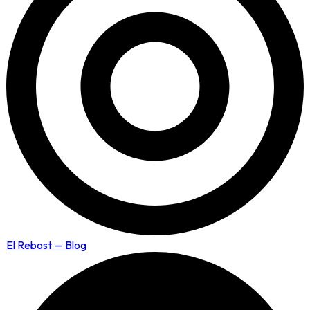
El Rebost — Blog