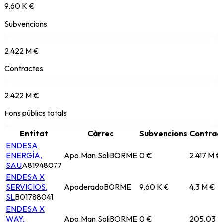
9,60 K €
Subvencions
2.422 M €
Contractes
2.422 M €
Fons públics totals
Entitat
Càrrec
Subvencions
Contrac
ENDESA
ENERGÍA,
Apo.Man.Soli
BORME
0 €
2.417 M €
SAU
A81948077
ENDESA X
SERVICIOS,
Apoderado
BORME
9,60 K €
4,3 M €
SL
B01788041
ENDESA X
WAY,
Apo.Man.Soli
BORME
0 €
205,03 K