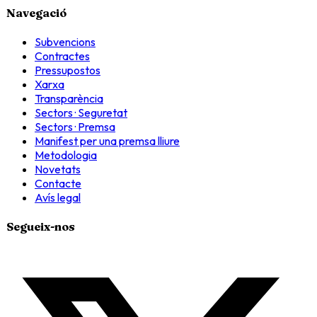
Navegació
Subvencions
Contractes
Pressupostos
Xarxa
Transparència
Sectors · Seguretat
Sectors · Premsa
Manifest per una premsa lliure
Metodologia
Novetats
Contacte
Avís legal
Segueix-nos