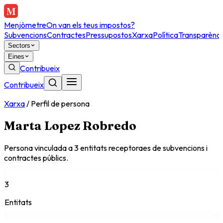
Menjòmetre
On van els teus impostos?
Subvencions
Contractes
Pressupostos
Xarxa
Política
Transparènci
Sectors
Eines
Contribueix
Contribueix
Xarxa
/
Perfil de persona
Marta Lopez Robredo
Persona vinculada a
3
entitat
s
receptora
es
de subvencions i
contractes públics.
3
Entitats