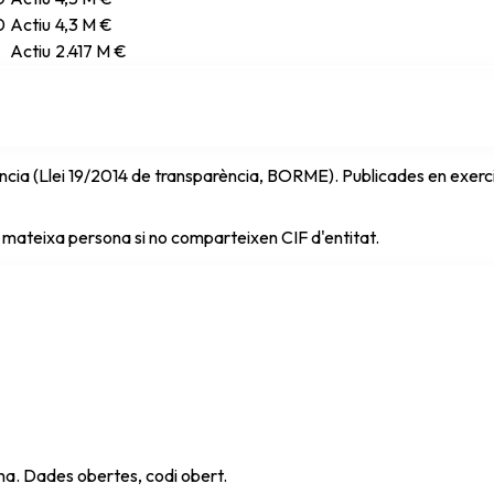
0
Actiu
4,3 M €
Actiu
2.417 M €
cia (Llei 19/2014 de transparència, BORME). Publicades en exercici 
 mateixa persona si no comparteixen CIF d'entitat.
ana. Dades obertes, codi obert.