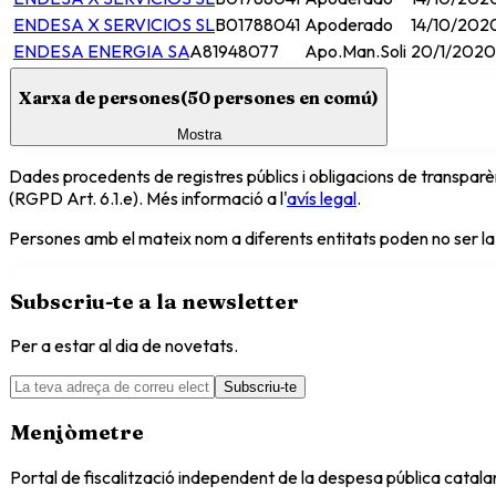
ENDESA X SERVICIOS SL
B01788041
Apoderado
14/10/202
ENDESA ENERGIA SA
A81948077
Apo.Man.Soli
20/1/2020
Xarxa de persones
(
50
persones en comú)
Mostra
Dades procedents de registres públics i obligacions de transparèn
(RGPD Art. 6.1.e). Més informació a l'
avís legal
.
Persones amb el mateix nom a diferents entitats poden no ser la
Subscriu-te a la newsletter
Per a estar al dia de novetats.
Subscriu-te
Menjòmetre
Portal de fiscalització independent de la despesa pública catal