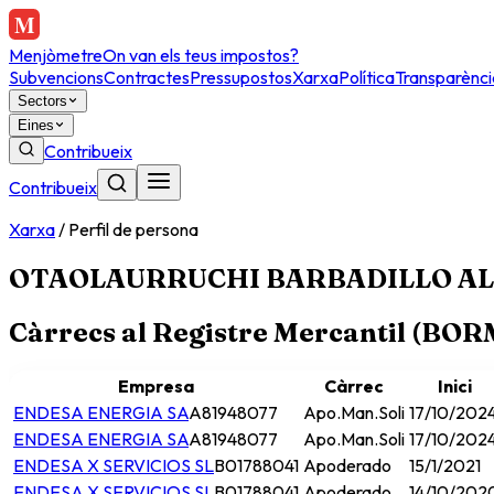
Menjòmetre
On van els teus impostos?
Subvencions
Contractes
Pressupostos
Xarxa
Política
Transparènci
Sectors
Eines
Contribueix
Contribueix
Xarxa
/
Perfil de persona
OTAOLAURRUCHI BARBADILLO A
Càrrecs al Registre Mercantil (BO
Empresa
Càrrec
Inici
ENDESA ENERGIA SA
A81948077
Apo.Man.Soli
17/10/202
ENDESA ENERGIA SA
A81948077
Apo.Man.Soli
17/10/202
ENDESA X SERVICIOS SL
B01788041
Apoderado
15/1/2021
ENDESA X SERVICIOS SL
B01788041
Apoderado
14/10/202