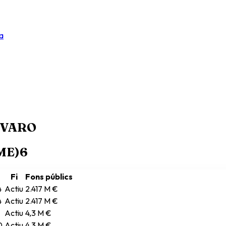
a
LVARO
RME)
6
Fi
Fons públics
4
Actiu
2.417 M €
4
Actiu
2.417 M €
Actiu
4,3 M €
0
Actiu
4,3 M €