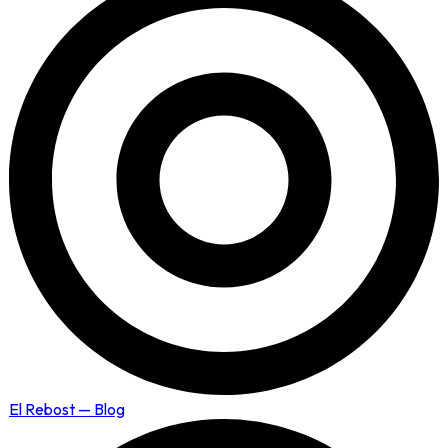
El Rebost — Blog