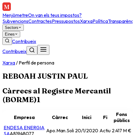
Menjòmetre
On van els teus impostos?
Subvencions
Contractes
Pressupostos
Xarxa
Política
Transparènci
Sectors
Eines
Contribueix
Contribueix
Xarxa
/
Perfil de persona
REBOAH JUSTIN PAUL
Càrrecs al Registre Mercantil
(BORME)
1
Fons
Empresa
Càrrec
Inici
Fi
públics
ENDESA ENERGIA
Apo.Man.Soli
20/1/2020
Actiu
2.417 M €
SA
A81948077