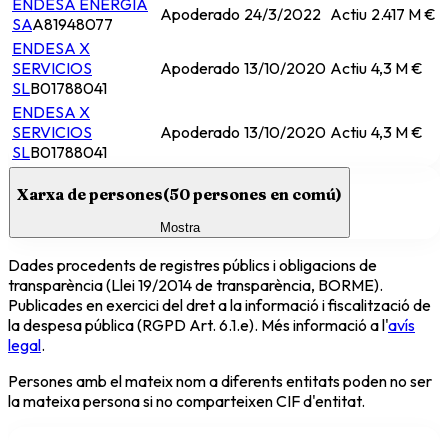
ENDESA ENERGIA
Apoderado
24/3/2022
Actiu
2.417 M €
SA
A81948077
ENDESA X
SERVICIOS
Apoderado
13/10/2020
Actiu
4,3 M €
SL
B01788041
ENDESA X
SERVICIOS
Apoderado
13/10/2020
Actiu
4,3 M €
SL
B01788041
Xarxa de persones
(
50
persones en comú)
Mostra
Dades procedents de registres públics i obligacions de
transparència (Llei 19/2014 de transparència, BORME).
Publicades en exercici del dret a la informació i fiscalització de
la despesa pública (RGPD Art. 6.1.e). Més informació a l'
avís
legal
.
Persones amb el mateix nom a diferents entitats poden no ser
la mateixa persona si no comparteixen CIF d'entitat.