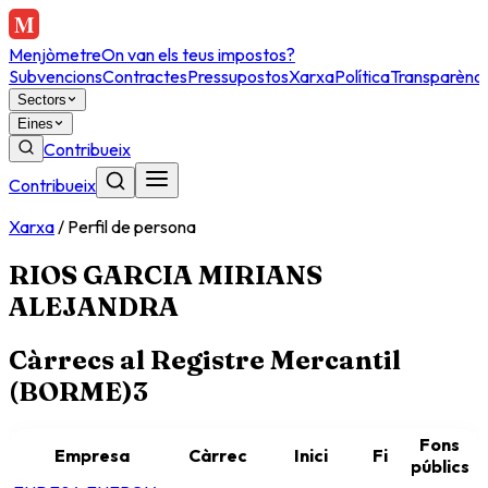
Menjòmetre
On van els teus impostos?
Subvencions
Contractes
Pressupostos
Xarxa
Política
Transparènci
Sectors
Eines
Contribueix
Contribueix
Xarxa
/
Perfil de persona
RIOS GARCIA MIRIANS
ALEJANDRA
Càrrecs al Registre Mercantil
(BORME)
3
Fons
Empresa
Càrrec
Inici
Fi
públics