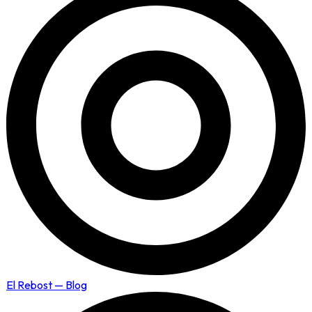
El Rebost — Blog