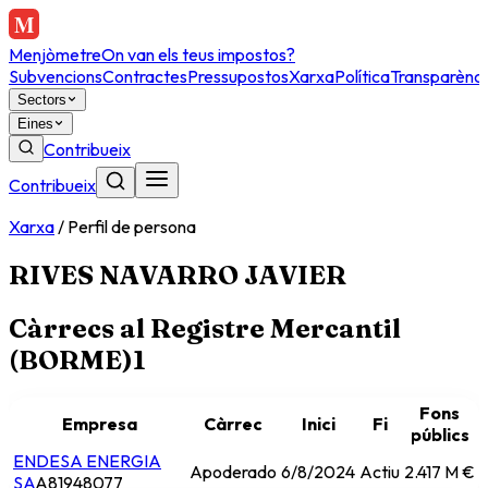
Menjòmetre
On van els teus impostos?
Subvencions
Contractes
Pressupostos
Xarxa
Política
Transparènci
Sectors
Eines
Contribueix
Contribueix
Xarxa
/
Perfil de persona
RIVES NAVARRO JAVIER
Càrrecs al Registre Mercantil
(BORME)
1
Fons
Empresa
Càrrec
Inici
Fi
públics
ENDESA ENERGIA
Apoderado
6/8/2024
Actiu
2.417 M €
SA
A81948077