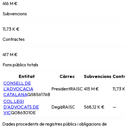
416 M €
Subvencions
11,73 K €
Contractes
417 M €
Fons públics totals
Entitat
Càrrec
Subvencions
Contr
CONSELL DE
L'ADVOCACIA
President
RAISC
415 M €
11,73 K
CATALANA
Q5856176B
COL.LEGI
D'ADVOCATS DE
Degà
RAISC
568,12 K €
—
VIC
Q0863010E
Dades procedents de registres públics i obligacions de