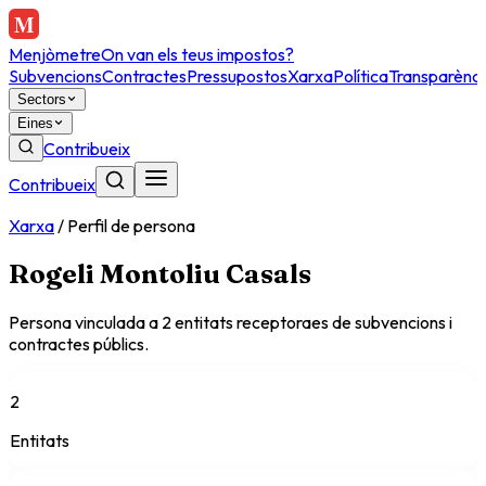
Menjòmetre
On van els teus impostos?
Subvencions
Contractes
Pressupostos
Xarxa
Política
Transparènci
Sectors
Eines
Contribueix
Contribueix
Xarxa
/
Perfil de persona
Rogeli Montoliu Casals
Persona vinculada a
2
entitat
s
receptora
es
de subvencions i
contractes públics.
2
Entitats