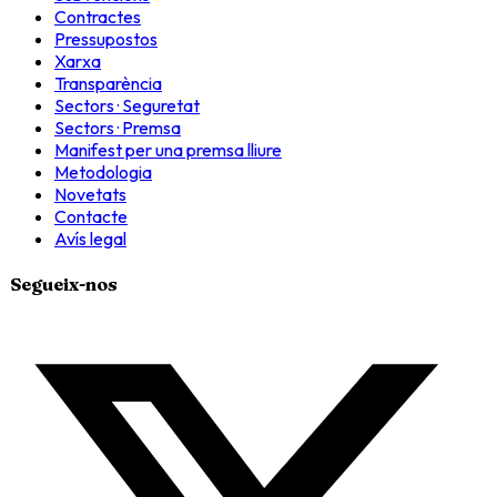
Contractes
Pressupostos
Xarxa
Transparència
Sectors · Seguretat
Sectors · Premsa
Manifest per una premsa lliure
Metodologia
Novetats
Contacte
Avís legal
Segueix-nos