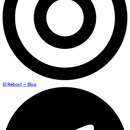
El Rebost — Blog