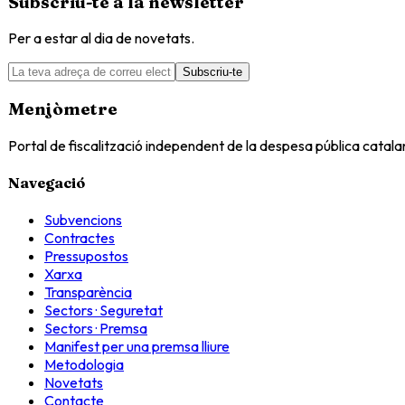
Subscriu-te a la newsletter
Per a estar al dia de novetats.
Subscriu-te
Menjòmetre
Portal de fiscalització independent de la despesa pública catal
Navegació
Subvencions
Contractes
Pressupostos
Xarxa
Transparència
Sectors · Seguretat
Sectors · Premsa
Manifest per una premsa lliure
Metodologia
Novetats
Contacte