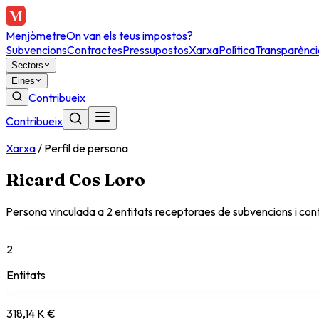
Menjòmetre
On van els teus impostos?
Subvencions
Contractes
Pressupostos
Xarxa
Política
Transparènci
Sectors
Eines
Contribueix
Contribueix
Xarxa
/
Perfil de persona
Ricard Cos Loro
Persona vinculada a
2
entitat
s
receptora
es
de subvencions i cont
2
Entitats
318,14 K €