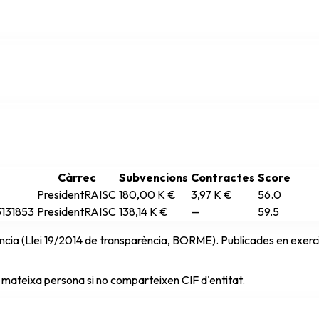
Càrrec
Subvencions
Contractes
Score
President
RAISC
180,00 K €
3,97 K €
56.0
131853
President
RAISC
138,14 K €
—
59.5
cia (Llei 19/2014 de transparència, BORME). Publicades en exercici 
 mateixa persona si no comparteixen CIF d'entitat.