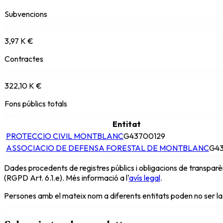
Subvencions
3,97 K €
Contractes
322,10 K €
Fons públics totals
Entitat
PROTECCIO CIVIL MONTBLANC
G43700129
ASSOCIACIO DE DEFENSA FORESTAL DE MONTBLANC
G43
Dades procedents de registres públics i obligacions de transparèn
(RGPD Art. 6.1.e). Més informació a l'
avís legal
.
Persones amb el mateix nom a diferents entitats poden no ser la