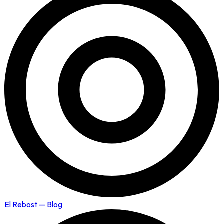
El Rebost — Blog