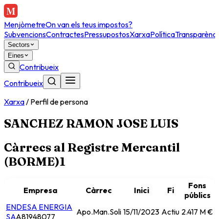
Menjòmetre
On van els teus impostos?
Subvencions
Contractes
Pressupostos
Xarxa
Política
Transparènci
Sectors
Eines
Contribueix
Contribueix
Xarxa
/
Perfil de persona
SANCHEZ RAMON JOSE LUIS
Càrrecs al Registre Mercantil
(BORME)
1
Fons
Empresa
Càrrec
Inici
Fi
públics
ENDESA ENERGIA
Apo.Man.Soli
15/11/2023
Actiu
2.417 M €
SA
A81948077